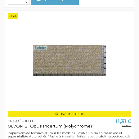
-15%
16
d.
03
:
09
:
04
11,31 €
H0 / 00 ÉCHELLE
087OP121 Opus Incertum (Polychrome)
13,31 €
Impressions de textures 3D pour les modèles Flexible En trois dimensions et
super réaliste Auto-adhésif Facile à travailler Artisanat et produit respectueux de