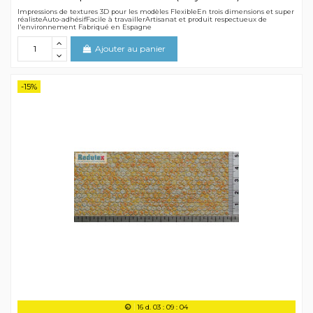
Impressions de textures 3D pour les modèles FlexibleEn trois dimensions et super
réalisteAuto-adhésifFacile à travaillerArtisanat et produit respectueux de
l'environnement Fabriqué en Espagne
Ajouter au panier
-15%
16
d.
03
:
09
:
04