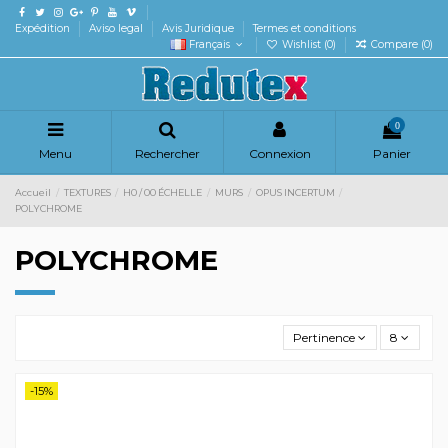
Expédition
Aviso legal
Avis Juridique
Termes et conditions
Français
Wishlist (
0
)
Compare (
0
)
0
Menu
Rechercher
Connexion
Panier
Accueil
TEXTURES
H0 / 00 ÉCHELLE
MURS
OPUS INCERTUM
POLYCHROME
POLYCHROME
Pertinence
8
-15%