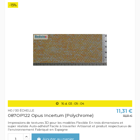
-15%
16
d.
03
:
09
:
04
11,31 €
H0 / 00 ÉCHELLE
087OP122 Opus Incertum (Polychrome)
13,31 €
Impressions de textures 3D pour les modèles Flexible En trois dimensions et
super réaliste Auto-adhésif Facile à travailler Artisanat et produit respectueux de
l'environnement Fabriqué en Espagne
Ajouter au panier