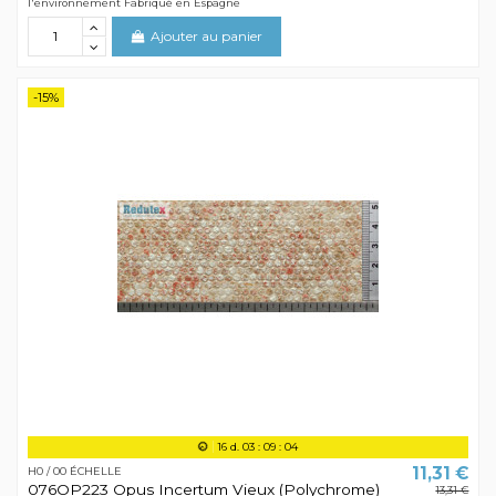
l'environnement Fabriqué en Espagne
Ajouter au panier
-15%
16
d.
03
:
09
:
04
11,31 €
H0 / 00 ÉCHELLE
076OP223 Opus Incertum Vieux (Polychrome)
13,31 €