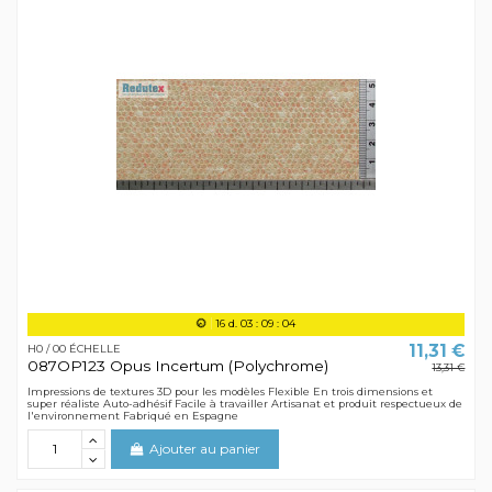
16
d.
03
:
09
:
04
11,31 €
H0 / 00 ÉCHELLE
087OP123 Opus Incertum (Polychrome)
13,31 €
Impressions de textures 3D pour les modèles Flexible En trois dimensions et
super réaliste Auto-adhésif Facile à travailler Artisanat et produit respectueux de
l'environnement Fabriqué en Espagne
Ajouter au panier