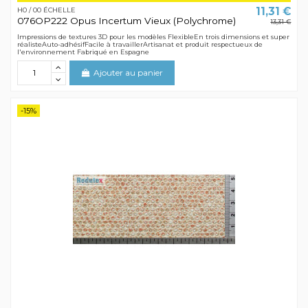
11,31 €
H0 / 00 ÉCHELLE
076OP222 Opus Incertum Vieux (Polychrome)
13,31 €
Impressions de textures 3D pour les modèles FlexibleEn trois dimensions et super
réalisteAuto-adhésifFacile à travaillerArtisanat et produit respectueux de
l'environnement Fabriqué en Espagne
Ajouter au panier
-15%