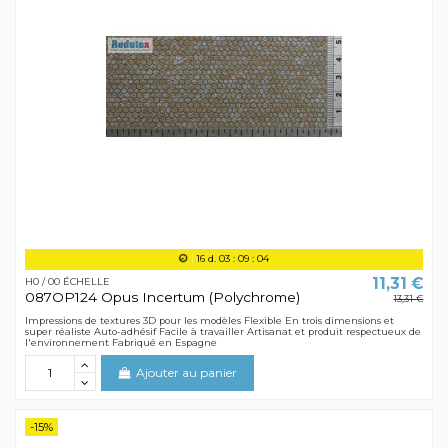
16
d.
03
:
09
:
04
11,31 €
H0 / 00 ÉCHELLE
087OP124 Opus Incertum (Polychrome)
13,31 €
Impressions de textures 3D pour les modèles Flexible En trois dimensions et
super réaliste Auto-adhésif Facile à travailler Artisanat et produit respectueux de
l'environnement Fabriqué en Espagne
Ajouter au panier
-15%