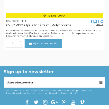
16
d.
03
:
09
:
04
11,31 €
H0 / 00 ÉCHELLE
076OP122 Opus Incertum (Polychrome)
13,31 €
Impressions de textures 3D pour les modèles FlexibleEn trois dimensions et super
réalisteAuto-adhésifFacile à travaillerArtisanat et produit respectueux de
l'environnement Fabriqué en Espagne
Ajouter au panier
Sign up to newsletter
Vous pouvez vous désinscrire à tout moment. Vous trouverez pour cela nos
informations de contact dans les conditions d'utilisation du site.