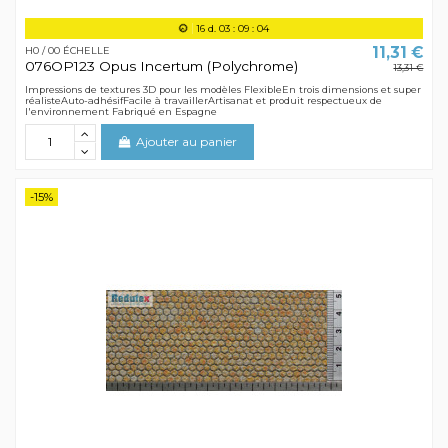
16
d.
03
:
09
:
04
11,31 €
H0 / 00 ÉCHELLE
076OP123 Opus Incertum (Polychrome)
13,31 €
Impressions de textures 3D pour les modèles FlexibleEn trois dimensions et super
réalisteAuto-adhésifFacile à travaillerArtisanat et produit respectueux de
l'environnement Fabriqué en Espagne
Ajouter au panier
-15%