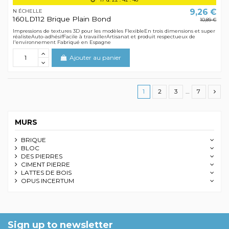
9,26 €
N ÉCHELLE
160LD112 Brique Plain Bond
10,89 €
Impressions de textures 3D pour les modèles FlexibleEn trois dimensions et super
réalisteAuto-adhésifFacile à travaillerArtisanat et produit respectueux de
l'environnement Fabriqué en Espagne
Ajouter au panier
1
2
3
…
7
MURS
BRIQUE
BLOC
DES PIERRES
CIMENT PIERRE
LATTES DE BOIS
OPUS INCERTUM
Sign up to newsletter