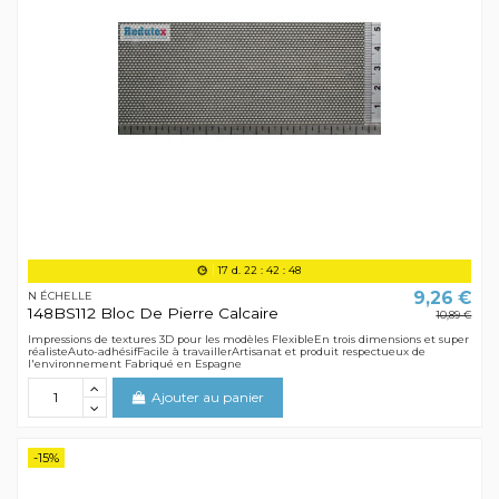
17
d.
22
:
42
:
48
9,26 €
N ÉCHELLE
148BS112 Bloc De Pierre Calcaire
10,89 €
Impressions de textures 3D pour les modèles FlexibleEn trois dimensions et super
réalisteAuto-adhésifFacile à travaillerArtisanat et produit respectueux de
l'environnement Fabriqué en Espagne
Ajouter au panier
-15%