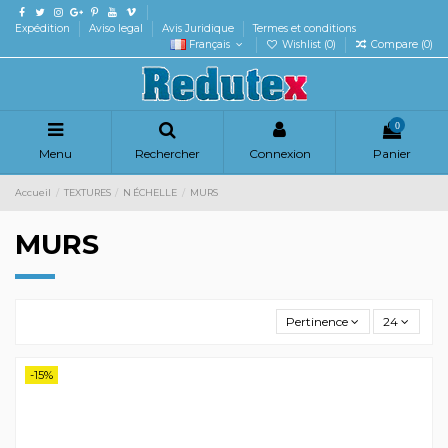
Expédition
Aviso legal
Avis Juridique
Termes et conditions
Français
Wishlist (
0
)
Compare (
0
)
0
Menu
Rechercher
Connexion
Panier
Accueil
TEXTURES
N ÉCHELLE
MURS
MURS
Pertinence
24
-15%