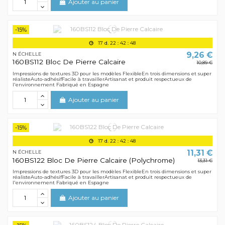
Ajouter au panier
-15%
17
d.
22
:
42
:
48
9,26 €
N ÉCHELLE
160BS112 Bloc De Pierre Calcaire
10,89 €
Impressions de textures 3D pour les modèles FlexibleEn trois dimensions et super
réalisteAuto-adhésifFacile à travaillerArtisanat et produit respectueux de
l'environnement Fabriqué en Espagne
Ajouter au panier
-15%
17
d.
22
:
42
:
48
11,31 €
N ÉCHELLE
160BS122 Bloc De Pierre Calcaire (Polychrome)
13,31 €
Impressions de textures 3D pour les modèles FlexibleEn trois dimensions et super
réalisteAuto-adhésifFacile à travaillerArtisanat et produit respectueux de
l'environnement Fabriqué en Espagne
Ajouter au panier