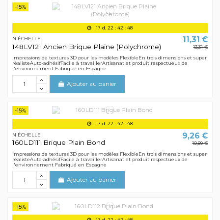
-15%
17
d.
22
:
42
:
48
11,31 €
N ÉCHELLE
148LV121 Ancien Brique Plaine (Polychrome)
13,31 €
Impressions de textures 3D pour les modèles FlexibleEn trois dimensions et super
réalisteAuto-adhésifFacile à travaillerArtisanat et produit respectueux de
l'environnement Fabriqué en Espagne
Ajouter au panier
-15%
17
d.
22
:
42
:
48
9,26 €
N ÉCHELLE
160LD111 Brique Plain Bond
10,89 €
Impressions de textures 3D pour les modèles FlexibleEn trois dimensions et super
réalisteAuto-adhésifFacile à travaillerArtisanat et produit respectueux de
l'environnement Fabriqué en Espagne
Ajouter au panier
-15%
17
d.
22
:
42
:
48