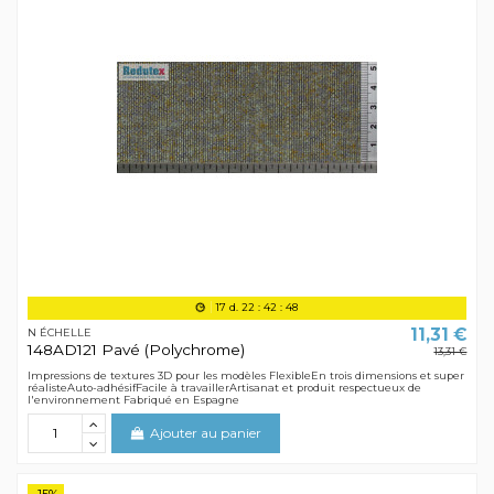
17
d.
22
:
42
:
48
11,31 €
N ÉCHELLE
148AD121 Pavé (Polychrome)
13,31 €
Impressions de textures 3D pour les modèles FlexibleEn trois dimensions et super
réalisteAuto-adhésifFacile à travaillerArtisanat et produit respectueux de
l'environnement Fabriqué en Espagne
Ajouter au panier
-15%