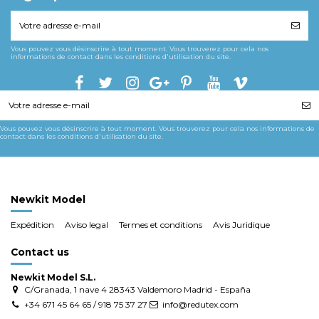
Vous pouvez vous désinscrire à tout moment. Vous trouverez pour cela nos
informations de contact dans les conditions d'utilisation du site.
Vous pouvez vous désinscrire à tout moment. Vous trouverez pour cela nos informations de
contact dans les conditions d'utilisation du site.
Newkit Model
Expédition
Aviso legal
Termes et conditions
Avis Juridique
Contact us
Newkit Model S.L.
C/Granada, 1 nave 4 28343 Valdemoro Madrid - España
+34 671 45 64 65 / 918 75 37 27
info@redutex.com