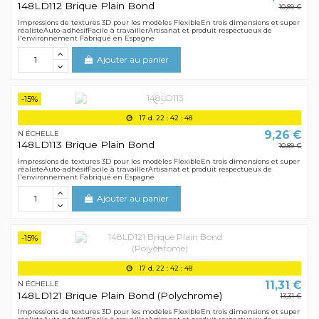
148LD112 Brique Plain Bond
10,89 €
Impressions de textures 3D pour les modèles FlexibleEn trois dimensions et super
réalisteAuto-adhésifFacile à travaillerArtisanat et produit respectueux de
l'environnement Fabriqué en Espagne
Ajouter au panier
-15%
17
d.
22
:
42
:
48
9,26 €
N ÉCHELLE
148LD113 Brique Plain Bond
10,89 €
Impressions de textures 3D pour les modèles FlexibleEn trois dimensions et super
réalisteAuto-adhésifFacile à travaillerArtisanat et produit respectueux de
l'environnement Fabriqué en Espagne
Ajouter au panier
-15%
17
d.
22
:
42
:
48
11,31 €
N ÉCHELLE
148LD121 Brique Plain Bond (Polychrome)
13,31 €
Impressions de textures 3D pour les modèles FlexibleEn trois dimensions et super