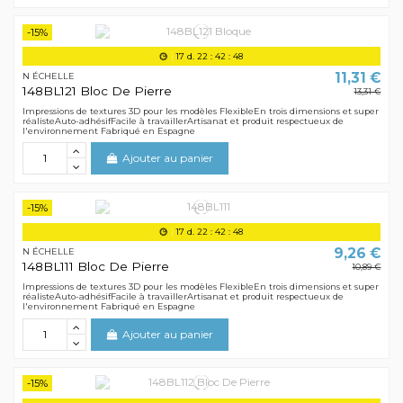
-15%
17
d.
22
:
42
:
48
11,31 €
N ÉCHELLE
148BL121 Bloc De Pierre
13,31 €
Impressions de textures 3D pour les modèles FlexibleEn trois dimensions et super
réalisteAuto-adhésifFacile à travaillerArtisanat et produit respectueux de
l'environnement Fabriqué en Espagne
Ajouter au panier
-15%
17
d.
22
:
42
:
48
9,26 €
N ÉCHELLE
148BL111 Bloc De Pierre
10,89 €
Impressions de textures 3D pour les modèles FlexibleEn trois dimensions et super
réalisteAuto-adhésifFacile à travaillerArtisanat et produit respectueux de
l'environnement Fabriqué en Espagne
Ajouter au panier
-15%