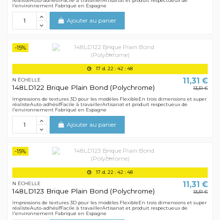
réalisteAuto-adhésifFacile à travaillerArtisanat et produit respectueux de
l'environnement Fabriqué en Espagne
Ajouter au panier
-15%
17
d.
22
:
42
:
48
11,31 €
N ÉCHELLE
148LD122 Brique Plain Bond (Polychrome)
13,31 €
Impressions de textures 3D pour les modèles FlexibleEn trois dimensions et super
réalisteAuto-adhésifFacile à travaillerArtisanat et produit respectueux de
l'environnement Fabriqué en Espagne
Ajouter au panier
-15%
17
d.
22
:
42
:
48
11,31 €
N ÉCHELLE
148LD123 Brique Plain Bond (Polychrome)
13,31 €
Impressions de textures 3D pour les modèles FlexibleEn trois dimensions et super
réalisteAuto-adhésifFacile à travaillerArtisanat et produit respectueux de
l'environnement Fabriqué en Espagne