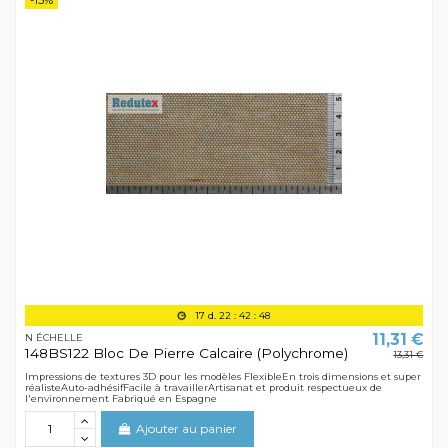
17
d.
22
:
42
:
48
11,31 €
N ÉCHELLE
148BS122 Bloc De Pierre Calcaire (Polychrome)
13,31 €
Impressions de textures 3D pour les modèles FlexibleEn trois dimensions et super
réalisteAuto-adhésifFacile à travaillerArtisanat et produit respectueux de
l'environnement Fabriqué en Espagne
Ajouter au panier