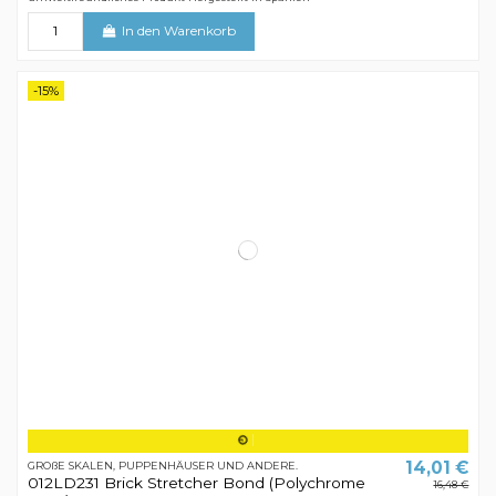
In den Warenkorb
-15%
14,01 €
GROßE SKALEN, PUPPENHÄUSER UND ANDERE.
012LD231 Brick Stretcher Bond (Polychrome
16,48 €