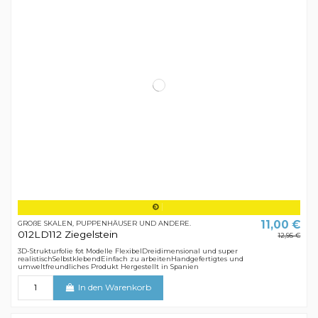
11,00 €
GROßE SKALEN, PUPPENHÄUSER UND ANDERE.
012LD112 Ziegelstein
12,95 €
3D-Strukturfolie fot Modelle FlexibelDreidimensional und super
realistischSelbstklebendEinfach zu arbeitenHandgefertigtes und
umweltfreundliches Produkt Hergestellt in Spanien
In den Warenkorb