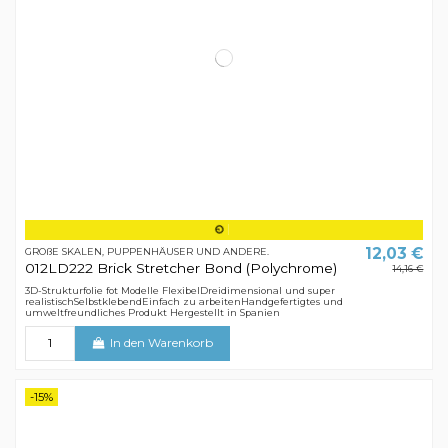
12,03 €
GROßE SKALEN, PUPPENHÄUSER UND ANDERE.
012LD222 Brick Stretcher Bond (Polychrome)
14,16 €
3D-Strukturfolie fot Modelle FlexibelDreidimensional und super
realistischSelbstklebendEinfach zu arbeitenHandgefertigtes und
umweltfreundliches Produkt Hergestellt in Spanien
In den Warenkorb
-15%