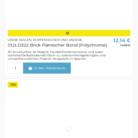
12,14 €
GROßE SKALEN, PUPPENHÄUSER UND ANDERE.
012LD322 Brick Flämischer Bond (Polychrome)
14,28 €
3D-Strukturfolie fot Modelle FlexibelDreidimensional und super
realistischSelbstklebendEinfach zu arbeitenHandgefertigtes und
umweltfreundliches Produkt Hergestellt in Spanien
In den Warenkorb
-15%