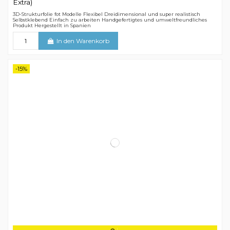
Extra)
3D-Strukturfolie fot Modelle Flexibel Dreidimensional und super realistisch
Selbstklebend Einfach zu arbeiten Handgefertigtes und umweltfreundliches
Produkt Hergestellt in Spanien
In den Warenkorb
-15%