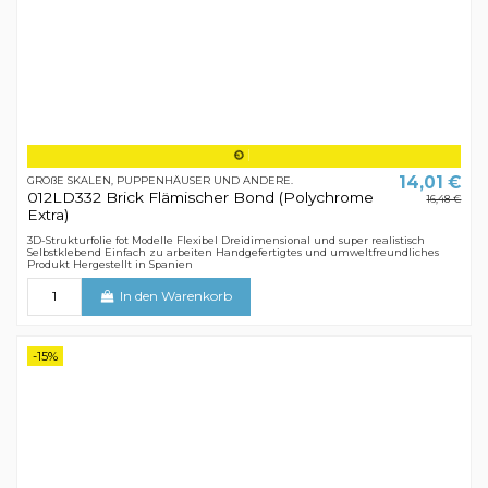
14,01 €
GROßE SKALEN, PUPPENHÄUSER UND ANDERE.
012LD332 Brick Flämischer Bond (Polychrome
16,48 €
Extra)
3D-Strukturfolie fot Modelle Flexibel Dreidimensional und super realistisch
Selbstklebend Einfach zu arbeiten Handgefertigtes und umweltfreundliches
Produkt Hergestellt in Spanien
In den Warenkorb
-15%