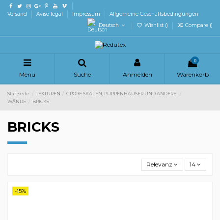
Versand
Aviso legal
Impressum
Allgemeine Geschäftsbedingungen
Deutsch
Wishlist (
)
Compare (
)
0
Menu
Suche
Anmelden
Warenkorb
Startseite
TEXTUREN
GROßE SKALEN, PUPPENHÄUSER UND ANDERE.
WÄNDE
BRICKS
BRICKS
Relevanz
14
-15%