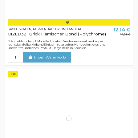
12,14 €
GROßE SKALEN, PUPPENHÄUSER UND ANDERE.
012LD321 Brick Flämischer Bond (Polychrome)
14,28 €
3D-Strukturfolie fot Modelle FlexibelDreidimensional und super
realistischSelbstklebendEinfach zu arbeitenHandgefertigtes und
umweltfreundliches Produkt Hergestellt in Spanien
In den Warenkorb
-15%