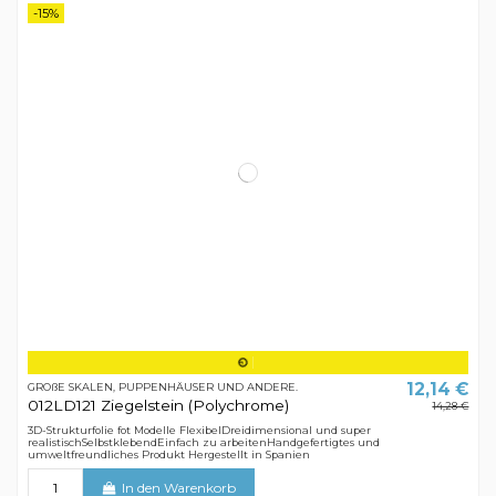
-15%
12,14 €
GROßE SKALEN, PUPPENHÄUSER UND ANDERE.
012LD121 Ziegelstein (Polychrome)
14,28 €
3D-Strukturfolie fot Modelle FlexibelDreidimensional und super
realistischSelbstklebendEinfach zu arbeitenHandgefertigtes und
umweltfreundliches Produkt Hergestellt in Spanien
In den Warenkorb