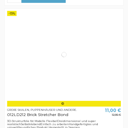
-15%
11,00 €
GROßE SKALEN, PUPPENHÄUSER UND ANDERE.
012LD212 Brick Stretcher Bond
12,95 €
3D-Strukturfolie fot Modelle FlexibelDreidimensional und super
realistischSelbstklebendEinfach zu arbeitenHandgefertigtes und
umweltfreundliches Produkt Hergestellt in Spanien