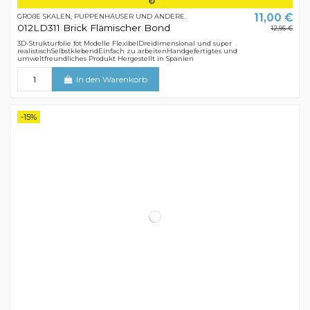
11,00 €
GROßE SKALEN, PUPPENHÄUSER UND ANDERE.
012LD311 Brick Flämischer Bond
12,95 €
3D-Strukturfolie fot Modelle FlexibelDreidimensional und super
realistischSelbstklebendEinfach zu arbeitenHandgefertigtes und
umweltfreundliches Produkt Hergestellt in Spanien
In den Warenkorb
-15%