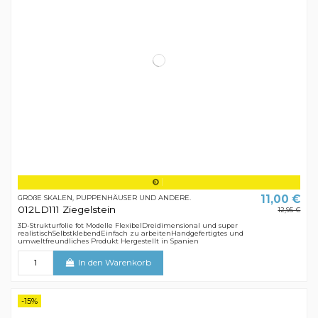
11,00 €
GROßE SKALEN, PUPPENHÄUSER UND ANDERE.
012LD111 Ziegelstein
12,95 €
3D-Strukturfolie fot Modelle FlexibelDreidimensional und super
realistischSelbstklebendEinfach zu arbeitenHandgefertigtes und
umweltfreundliches Produkt Hergestellt in Spanien
In den Warenkorb
-15%