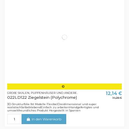
12,14 €
GROßE SKALEN, PUPPENHÄUSER UND ANDERE.
022LD122 Ziegelstein (Polychrome)
14,28 €
3D-Strukturfolie fot Modelle FlexibelDreidimensional und super
realistischSelbstklebendEinfach zu arbeitenHandgefertigtes und
umweltfreundliches Produkt Hergestellt in Spanien
In den Warenkorb