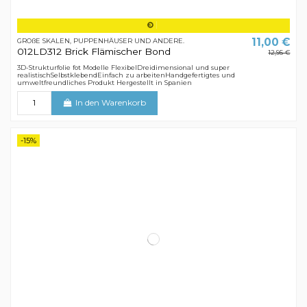
11,00 €
GROßE SKALEN, PUPPENHÄUSER UND ANDERE.
012LD312 Brick Flämischer Bond
12,95 €
3D-Strukturfolie fot Modelle FlexibelDreidimensional und super
realistischSelbstklebendEinfach zu arbeitenHandgefertigtes und
umweltfreundliches Produkt Hergestellt in Spanien
In den Warenkorb
-15%