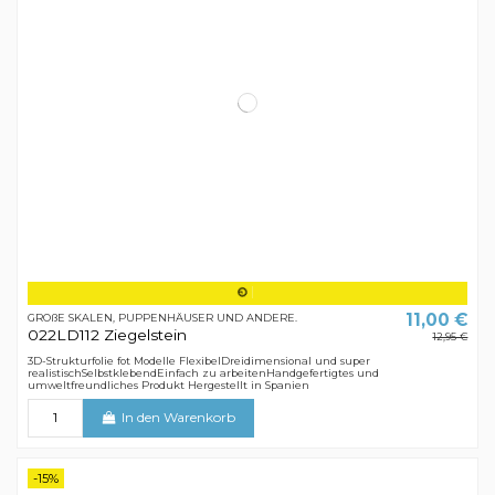
11,00 €
GROßE SKALEN, PUPPENHÄUSER UND ANDERE.
022LD112 Ziegelstein
12,95 €
3D-Strukturfolie fot Modelle FlexibelDreidimensional und super
realistischSelbstklebendEinfach zu arbeitenHandgefertigtes und
umweltfreundliches Produkt Hergestellt in Spanien
In den Warenkorb
-15%