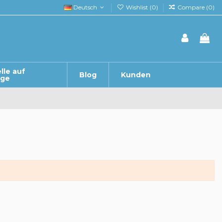
Deutsch
Wishlist (
0
)
Compare (
0
)
lle auf
Blog
Kunden
age