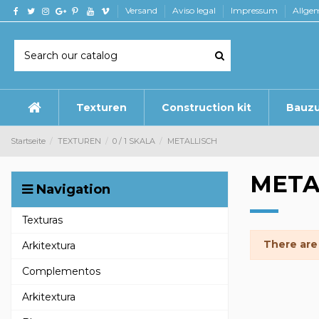
Versand
Aviso legal
Impressum
Allge
Texturen
Construction kit
Bauz
Startseite
TEXTUREN
0 / 1 SKALA
METALLISCH
META
Navigation
Texturas
There are
Arkitextura
Complementos
Arkitextura