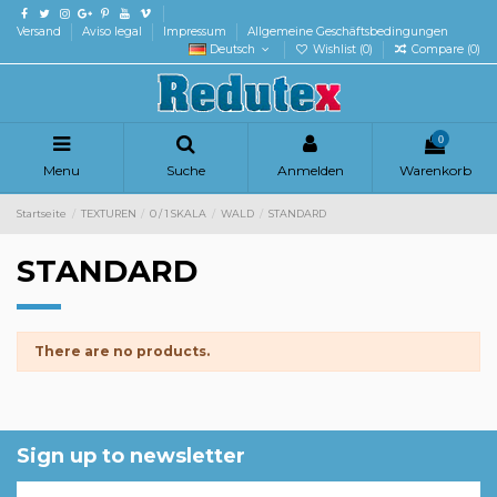
Versand
Aviso legal
Impressum
Allgemeine Geschäftsbedingungen
Deutsch
Wishlist (
0
)
Compare (
0
)
0
Menu
Suche
Anmelden
Warenkorb
Startseite
TEXTUREN
0 / 1 SKALA
WALD
STANDARD
STANDARD
There are no products.
Sign up to newsletter