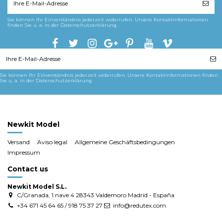
Sie können Ihr Einverständnis jederzeit widerrufen. Unsere Kontaktinformationen
finden Sie u. a. in der Datenschutzerklärung.
Sie können Ihr Einverständnis jederzeit widerrufen. Unsere Kontaktinformationen finden
Sie u. a. in der Datenschutzerklärung.
Newkit Model
Versand
Aviso legal
Allgemeine Geschäftsbedingungen
Impressum
Contact us
Newkit Model S.L.
C/Granada, 1 nave 4 28343 Valdemoro Madrid - España
+34 671 45 64 65 / 918 75 37 27
info@redutex.com