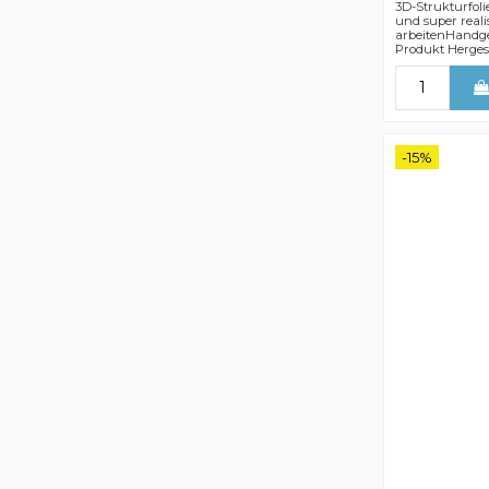
3D-Strukturfoli
und super reali
arbeitenHandge
Produkt Hergest
-15%