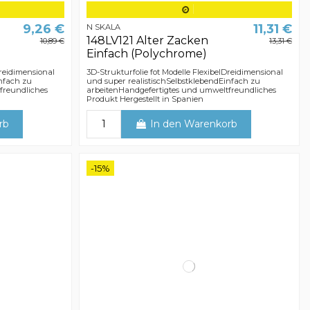
9,26 €
11,31 €
N SKALA
148LV121 Alter Zacken
10,89 €
13,31 €
Einfach (Polychrome)
Dreidimensional
3D-Strukturfolie fot Modelle FlexibelDreidimensional
infach zu
und super realistischSelbstklebendEinfach zu
freundliches
arbeitenHandgefertigtes und umweltfreundliches
Produkt Hergestellt in Spanien
rb
In den Warenkorb
-15%