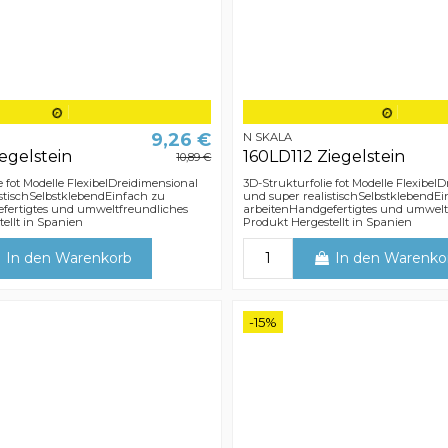
9,26 €
N SKALA
iegelstein
160LD112 Ziegelstein
10,89 €
e fot Modelle FlexibelDreidimensional
3D-Strukturfolie fot Modelle Flexibel
stischSelbstklebendEinfach zu
und super realistischSelbstklebendE
fertigtes und umweltfreundliches
arbeitenHandgefertigtes und umwelt
ellt in Spanien
Produkt Hergestellt in Spanien
In den Warenkorb
In den Warenko
-15%