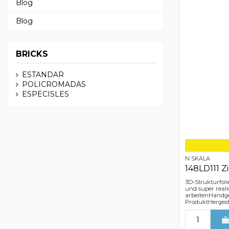
Blog
Blog
BRICKS
ESTANDAR
POLICROMADAS
ESPECISLES
N SKALA
148LD111 Z
3D-Strukturfoli
und super reali
arbeitenHandge
ProduktHergeste