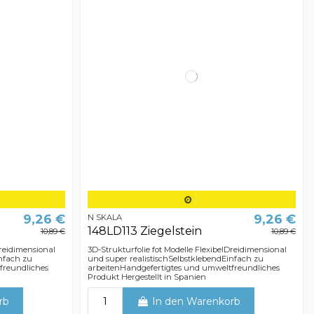
9,26 €
9,26 €
N SKALA
148LD113 Ziegelstein
10,89 €
10,89 €
Dreidimensional
3D-Strukturfolie fot Modelle FlexibelDreidimensional
infach zu
und super realistischSelbstklebendEinfach zu
freundliches
arbeitenHandgefertigtes und umweltfreundliches
Produkt Hergestellt in Spanien
rb
In den Warenkorb