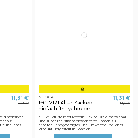
11,31 €
11,31 €
N SKALA
160LV121 Alter Zacken
13,31 €
13,31 €
Einfach (Polychrome)
Dreidimensional
3D-Strukturfolie fot Modelle FlexibelDreidimensional
infach zu
und super realistischSelbstklebendEinfach zu
freundliches
arbeitenHandgefertigtes und umweltfreundliches
Produkt Hergestellt in Spanien