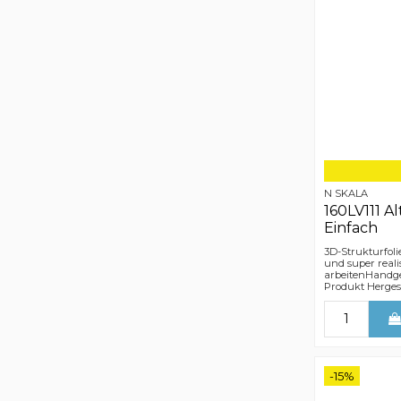
N SKALA
160LV111 A
Einfach
3D-Strukturfoli
und super reali
arbeitenHandge
Produkt Hergest
-15%