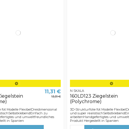
11,31 €
N SKALA
iegelstein
160LD123 Ziegelstein
13,31 €
me)
(Polychrome)
e fot Modelle FlexibelDreidimensional
3D-Strukturfolie fot Modelle Flexibel
stischSelbstklebendEinfach zu
und super realistischSelbstklebendE
fertigtes und umweltfreundliches
arbeitenHandgefertigtes und umwelt
ellt in Spanien
Produkt Hergestellt in Spanien