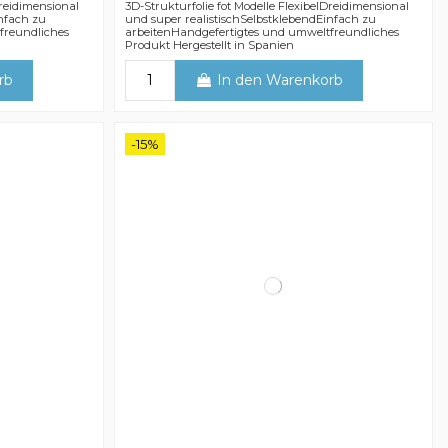
Dreidimensional
3D-Strukturfolie fot Modelle FlexibelDreidimensional
infach zu
und super realistischSelbstklebendEinfach zu
freundliches
arbeitenHandgefertigtes und umweltfreundliches
Produkt Hergestellt in Spanien
rb
In den Warenkorb
-15%