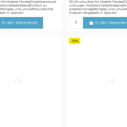
e fot Modelle FlexibelDreidimensional
3D-Strukturfolie fot Modelle Flexibel
stischSelbstklebendEinfach zu
und super realistischSelbstklebendE
fertigtes und umweltfreundliches
arbeitenHandgefertigtes und umwelt
ellt in Spanien
Produkt Hergestellt in Spanien
In den Warenkorb
In den Warenko
-15%