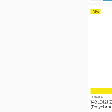
-15%
N SKALA
148LD121 Z
(Polychro