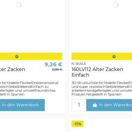
9,26 €
N SKALA
lter Zacken
160LV112 Alter Zacken
10,89 €
Einfach
e fot Modelle FlexibelDreidimensional
3D-Strukturfolie fot Modelle Flexibel
stischSelbstklebendEinfach zu
und super realistischSelbstklebendE
fertigtes und umweltfreundliches
arbeitenHandgefertigtes und umwelt
ellt in Spanien
Produkt Hergestellt in Spanien
In den Warenkorb
In den Warenko
-15%