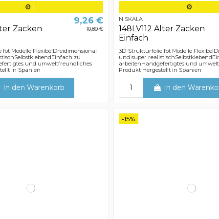
9,26 €
N SKALA
lter Zacken
148LV112 Alter Zacken
10,89 €
Einfach
e fot Modelle FlexibelDreidimensional
3D-Strukturfolie fot Modelle Flexibel
stischSelbstklebendEinfach zu
und super realistischSelbstklebendE
fertigtes und umweltfreundliches
arbeitenHandgefertigtes und umwelt
ellt in Spanien
Produkt Hergestellt in Spanien
In den Warenkorb
In den Warenko
-15%