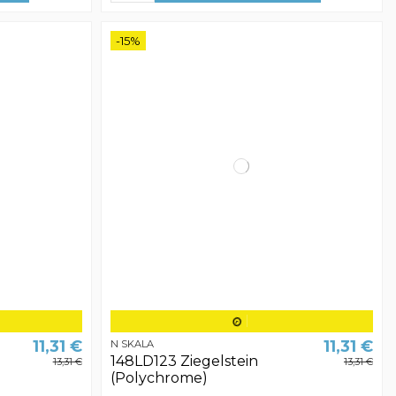
-15%
11,31 €
11,31 €
N SKALA
148LD123 Ziegelstein
13,31 €
13,31 €
(Polychrome)