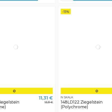
-15%
11,31 €
N SKALA
iegelstein
148LD122 Ziegelstein
13,31 €
me)
(Polychrome)