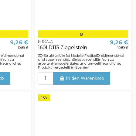
9,26 €
9,26 €
N SKALA
160LD113 Ziegelstein
10,89 €
10,89 €
Dreidimensional
3D-Strukturfolie fot Modelle FlexibelDreidimensional
infach zu
und super realistischSelbstklebendEinfach zu
freundliches
arbeitenHandgefertigtes und umweltfreundliches
Produkt Hergestellt in Spanien
rb
In den Warenkorb
-15%