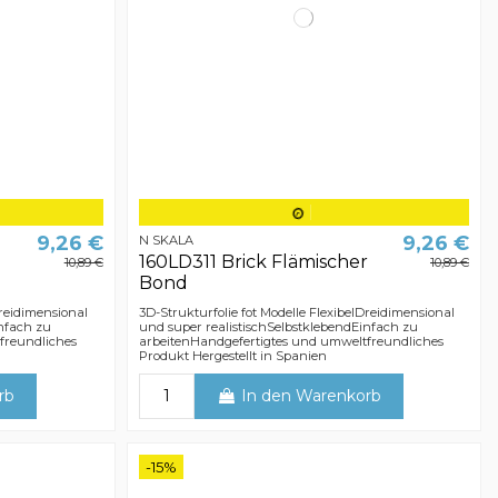
9,26 €
9,26 €
N SKALA
160LD311 Brick Flämischer
10,89 €
10,89 €
Bond
Dreidimensional
3D-Strukturfolie fot Modelle FlexibelDreidimensional
infach zu
und super realistischSelbstklebendEinfach zu
freundliches
arbeitenHandgefertigtes und umweltfreundliches
Produkt Hergestellt in Spanien
rb
In den Warenkorb
-15%