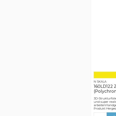
N SKALA
160LD122 Z
(Polychro
3D-Strukturfoli
und super reali
arbeitenHandge
Produkt Hergest