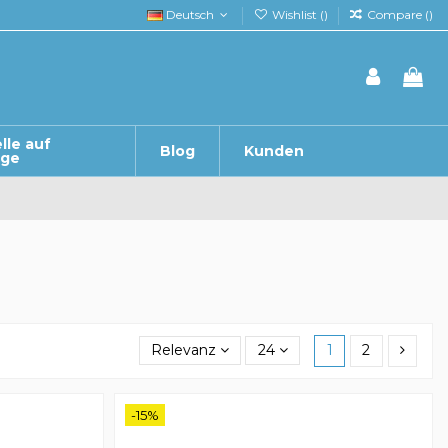
Deutsch
Wishlist (
)
Compare (
)
lle auf
Blog
Kunden
age
Relevanz
24
1
2
-15%