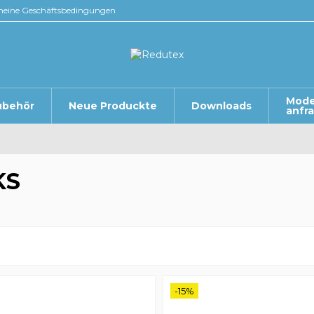
meine Geschäftsbedingungen
Mode
ubehör
Neue Produckte
Downloads
anfr
KS
-15%