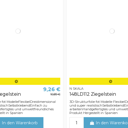
9,26 €
N SKALA
iegelstein
148LD112 Ziegelstein
10,89 €
e fot ModelleFlexibelDreidimensional
3D-Strukturfolie fot Modelle Flexibel
stischSelbstklebendEinfach zu
und super realistischSelbstklebendE
fertigtes und umweltfreundliches
arbeitenHandgefertigtes und umwelt
llt in Spanien
Produkt Hergestellt in Spanien
In den Warenkorb
In den Warenko