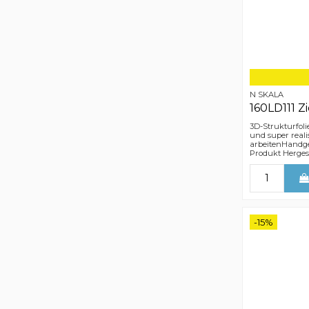
N SKALA
160LD111 Z
3D-Strukturfoli
und super reali
arbeitenHandge
Produkt Hergest
-15%