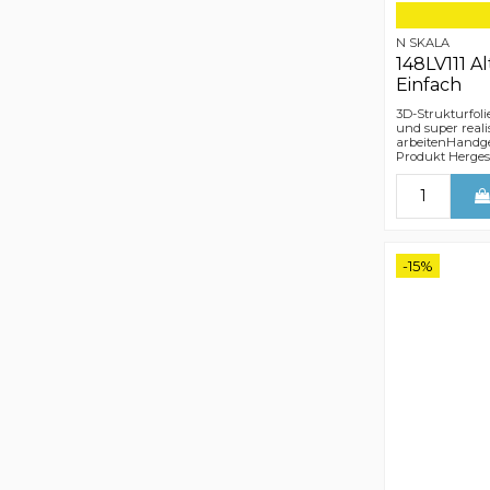
N SKALA
148LV111 A
Einfach
3D-Strukturfoli
und super reali
arbeitenHandge
Produkt Hergest
-15%