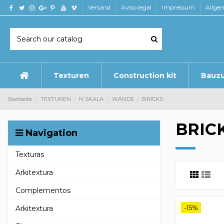
Versand
Aviso legal
Impressum
Allge
Texturen
Construction kit
Bauz
Startseite
TEXTUREN
N SKALA
WÄNDE
BRICKS
BRIC
Navigation
Texturas
Arkitextura
Complementos
-15%
Arkitextura