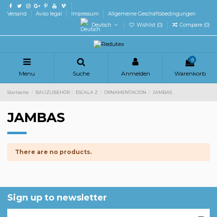
Versand
Aviso legal
Impressum
Allgemeine Geschäftsbedingungen
Deutsch
Wishlist (
0
)
Compare (
0
)
0
Menu
Suche
Anmelden
Warenkorb
Startseite
BAUZUBEHÖR
ESCALA Z
ORNAMENTACIÓN
JAMBAS
JAMBAS
There are no products.
Sign up to newsletter