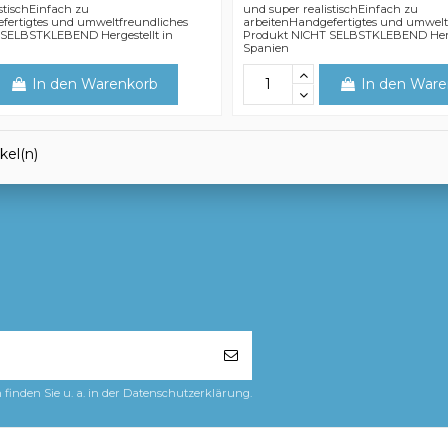
stischEinfach zu
und super realistischEinfach zu
fertigtes und umweltfreundliches
arbeitenHandgefertigtes und umwelt
 SELBSTKLEBEND Hergestellt in
Produkt NICHT SELBSTKLEBEND Herge
Spanien
In den Warenkorb
In den Ware
ikel(n)
finden Sie u. a. in der Datenschutzerklärung.