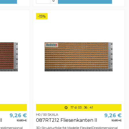
-15%
17
d.
03
:
36
:
40
9,26 €
9,26 €
H0 / 00 SKALA
I
087RT212 Fliesenkanten II
10,89 €
10,89 €
Dreidimensional
3D-Strukturfolie fot Modelle FlexibelDreidimensional