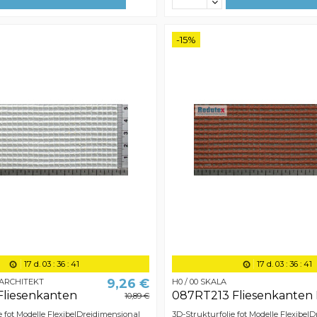
-15%
17
d.
03
:
36
:
40
17
d.
03
:
36
:
40
9,26 €
- ARCHITEKT
H0 / 00 SKALA
Fliesenkanten
087RT213 Fliesenkanten I
10,89 €
e fot Modelle FlexibelDreidimensional
3D-Strukturfolie fot Modelle Flexibel