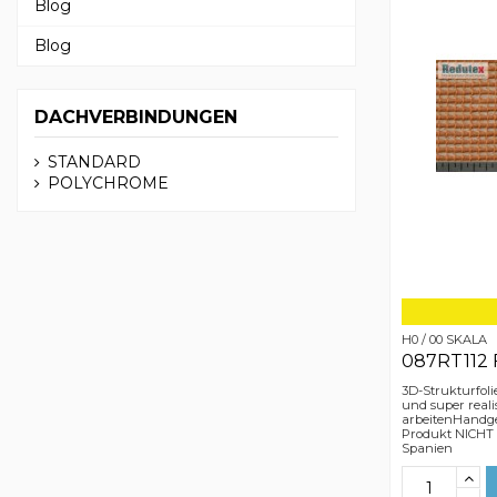
Blog
Blog
DACHVERBINDUNGEN
STANDARD
POLYCHROME
H0 / 00 SKALA
087RT112 
3D-Strukturfoli
und super reali
arbeitenHandge
Produkt NICHT
Spanien