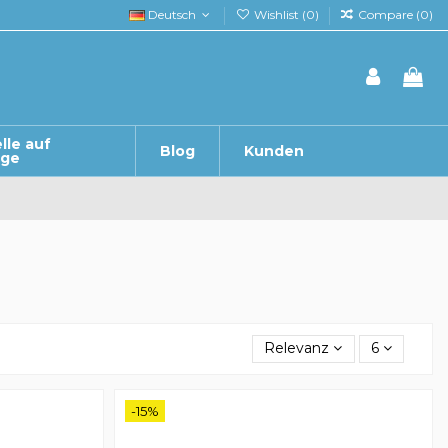
Deutsch
Wishlist (
0
)
Compare (
0
)
lle auf
Blog
Kunden
age
Relevanz
6
-15%