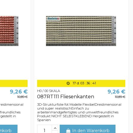
17
d.
03
:
36
:
40
9,26 €
9,26 €
H0 / 00 SKALA
087RT111 Fliesenkanten
10,89 €
10,89 €
Dreidimensional
3D-Strukturfolie fot Modelle FlexibelDreidimensional
und super realistischEinfach zu
freundliches
arbeitenHandgefertigtes und umweltfreundliches
stellt in
Produkt NICHT SELBSTKLEBEND Hergestellt in
Spanien
nkorb
In den Warenkorb