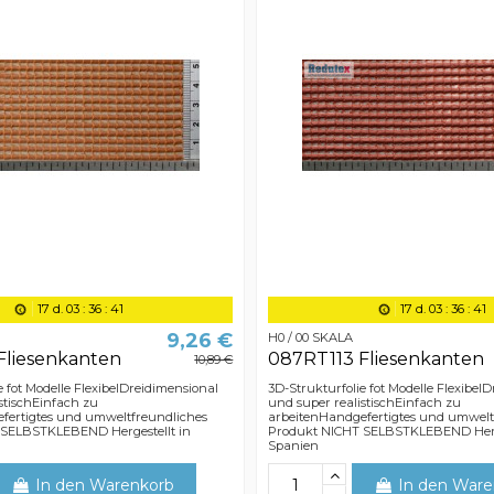
17
d.
03
:
36
:
40
17
d.
03
:
36
:
40
9,26 €
H0 / 00 SKALA
Fliesenkanten
087RT113 Fliesenkanten
10,89 €
e fot Modelle FlexibelDreidimensional
3D-Strukturfolie fot Modelle Flexibel
stischEinfach zu
und super realistischEinfach zu
fertigtes und umweltfreundliches
arbeitenHandgefertigtes und umwelt
 SELBSTKLEBEND Hergestellt in
Produkt NICHT SELBSTKLEBEND Herge
Spanien
In den Warenkorb
In den Ware