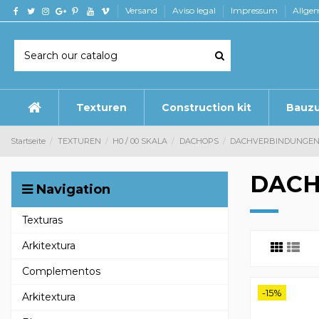
Versand
Aviso legal
Impressum
Allge
Texturen
Construction kit
Bauz
Startseite
TEXTUREN
H0 / 00 SKALA
DACHOPS
DACHVERBINDUNGE
DACH
Navigation
Texturas
Arkitextura
Complementos
-15%
Arkitextura