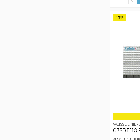
-15%
WEISSE LINIE 
075RT110 
3D-Strukturfoli