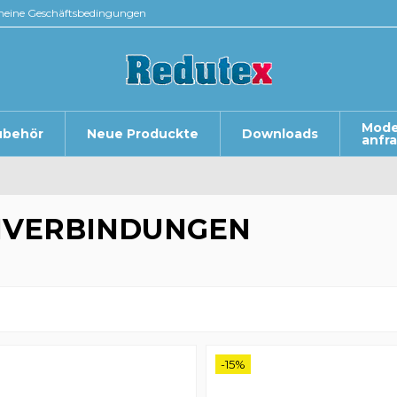
meine Geschäftsbedingungen
Mode
ubehör
Neue Produckte
Downloads
anfr
N
VERBINDUNGEN
-15%