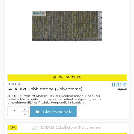
15
d.
08
:
30
:
08
11,31 €
N SKALA
148AD121 Cobblestone (Polychrome)
13,31 €
3D-Strukturfolie fot Modelle FlexibelDreidimensional und super
realistischSelbstklebendEinfach zu arbeitenHandgefertigtes und
umweltfreundliches Produkt Hergestellt in Spanien
In den Warenkorb
-15%