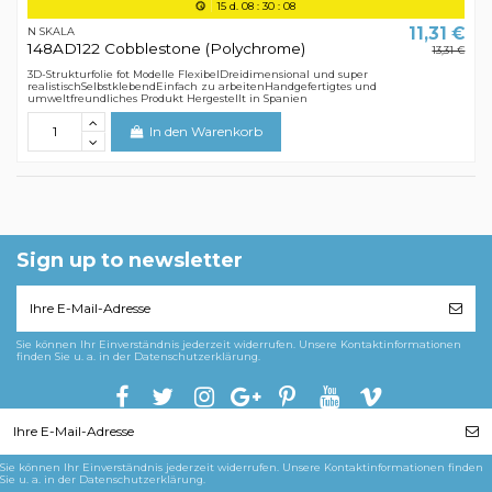
15
d.
08
:
30
:
08
11,31 €
N SKALA
148AD122 Cobblestone (Polychrome)
13,31 €
3D-Strukturfolie fot Modelle FlexibelDreidimensional und super
realistischSelbstklebendEinfach zu arbeitenHandgefertigtes und
umweltfreundliches Produkt Hergestellt in Spanien
In den Warenkorb
Sign up to newsletter
Sie können Ihr Einverständnis jederzeit widerrufen. Unsere Kontaktinformationen
finden Sie u. a. in der Datenschutzerklärung.
Sie können Ihr Einverständnis jederzeit widerrufen. Unsere Kontaktinformationen finden
Sie u. a. in der Datenschutzerklärung.