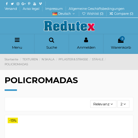
Versand
Aviso legal
Impressum
Allgemeine Geschäftsbedingungen
Deutsch
Wishlist (
0
)
Compare (
0
)
0
Menu
Suche
Anmelden
Warenkorb
Startseite
TEXTUREN
N SKALA
PFLASTER & STRASSE
STÄHLE
POLICROMADAS
POLICROMADAS
Relevanz
2
-15%