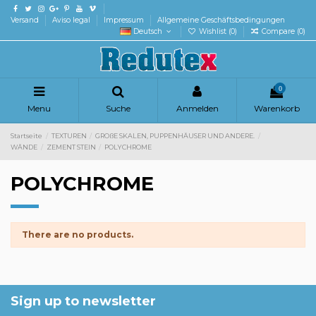
Versand
Aviso legal
Impressum
Allgemeine Geschäftsbedingungen
Deutsch
Wishlist (
0
)
Compare (
0
)
0
Menu
Suche
Anmelden
Warenkorb
Startseite
TEXTUREN
GROßE SKALEN, PUPPENHÄUSER UND ANDERE.
WÄNDE
ZEMENT STEIN
POLYCHROME
POLYCHROME
There are no products.
Sign up to newsletter