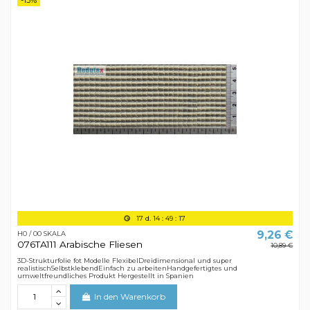
17
d.
14
:
49
:
16
9,26 €
H0 / 00 SKALA
076TA111 Arabische Fliesen
10,89 €
3D-Strukturfolie fot Modelle FlexibelDreidimensional und super
realistischSelbstklebendEinfach zu arbeitenHandgefertigtes und
umweltfreundliches Produkt Hergestellt in Spanien
In den Warenkorb