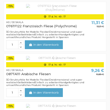
-15%
17
d.
14
:
49
:
16
11,31 €
H0 / 00 SKALA
076TF122 Französisch Fliese (Polychrome)
13,31 €
3D-Strukturfolie fot Modelle FlexibelDreidimensional und super
realistischSelbstklebendEinfach zu arbeitenHandgefertigtes und
umweltfreundliches Produkt Hergestellt in Spanien
In den Warenkorb
-15%
17
d.
14
:
49
:
16
9,26 €
H0 / 00 SKALA
087TA111 Arabische Fliesen
10,89 €
3D-Strukturfolie fot Modelle FlexibelDreidimensional und super
realistischSelbstklebendEinfach zu arbeitenHandgefertigtes und
umweltfreundliches Produkt Hergestellt in Spanien
In den Warenkorb
-15%