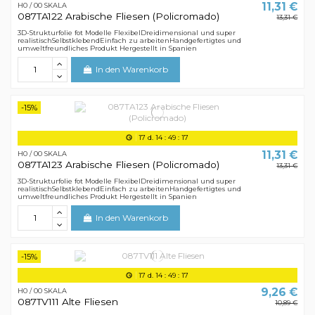
11,31 €
H0 / 00 SKALA
087TA122 Arabische Fliesen (Policromado)
13,31 €
3D-Strukturfolie fot Modelle FlexibelDreidimensional und super
realistischSelbstklebendEinfach zu arbeitenHandgefertigtes und
umweltfreundliches Produkt Hergestellt in Spanien
In den Warenkorb
-15%
17
d.
14
:
49
:
16
11,31 €
H0 / 00 SKALA
087TA123 Arabische Fliesen (Policromado)
13,31 €
3D-Strukturfolie fot Modelle FlexibelDreidimensional und super
realistischSelbstklebendEinfach zu arbeitenHandgefertigtes und
umweltfreundliches Produkt Hergestellt in Spanien
In den Warenkorb
-15%
17
d.
14
:
49
:
16
9,26 €
H0 / 00 SKALA
087TV111 Alte Fliesen
10,89 €