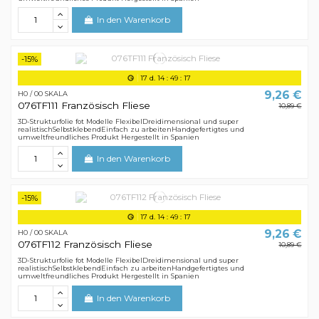
In den Warenkorb
-15%
17
d.
14
:
49
:
16
9,26 €
H0 / 00 SKALA
076TF111 Französisch Fliese
10,89 €
3D-Strukturfolie fot Modelle FlexibelDreidimensional und super
realistischSelbstklebendEinfach zu arbeitenHandgefertigtes und
umweltfreundliches Produkt Hergestellt in Spanien
In den Warenkorb
-15%
17
d.
14
:
49
:
16
9,26 €
H0 / 00 SKALA
076TF112 Französisch Fliese
10,89 €
3D-Strukturfolie fot Modelle FlexibelDreidimensional und super
realistischSelbstklebendEinfach zu arbeitenHandgefertigtes und
umweltfreundliches Produkt Hergestellt in Spanien
In den Warenkorb