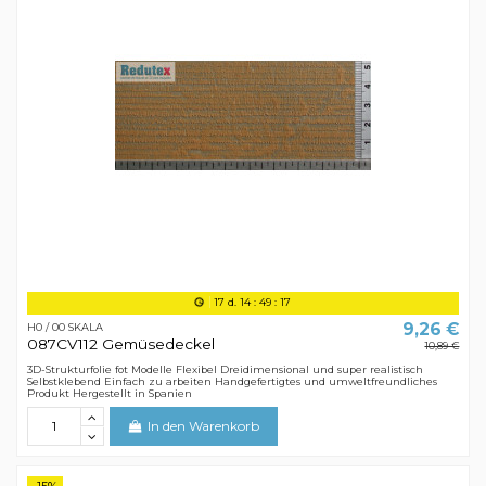
17
d.
14
:
49
:
16
9,26 €
H0 / 00 SKALA
087CV112 Gemüsedeckel
10,89 €
3D-Strukturfolie fot Modelle Flexibel Dreidimensional und super realistisch
Selbstklebend Einfach zu arbeiten Handgefertigtes und umweltfreundliches
Produkt Hergestellt in Spanien
In den Warenkorb
-15%