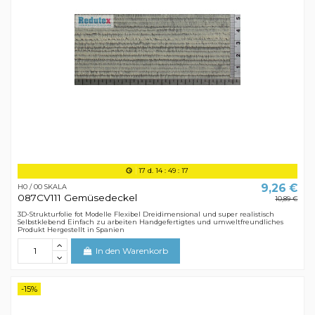
17
d.
14
:
49
:
16
9,26 €
H0 / 00 SKALA
087CV111 Gemüsedeckel
10,89 €
3D-Strukturfolie fot Modelle Flexibel Dreidimensional und super realistisch
Selbstklebend Einfach zu arbeiten Handgefertigtes und umweltfreundliches
Produkt Hergestellt in Spanien
In den Warenkorb
-15%