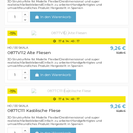
3D-Strukturfolie fot Modelle FlexibelDreidimensional und super
realistischSelbstklebendEinfach zu arbeitenHandgefertigtes und
umweltfreundliches Produkt Hergestellt in Spanien
In den Warenkorb
-15%
17
d.
14
:
49
:
16
9,26 €
H0 / 00 SKALA
087TV112 Alte Fliesen
10,89 €
3D-Strukturfolie fot Modelle FlexibelDreidimensional und super
realistischSelbstklebendEinfach zu arbeitenHandgefertigtes und
umweltfreundliches Produkt Hergestellt in Spanien
In den Warenkorb
-15%
17
d.
14
:
49
:
16
9,26 €
H0 / 00 SKALA
087TC111 Kastilische Fliese
10,89 €
3D-Strukturfolie fot Modelle FlexibelDreidimensional und super
realistischSelbstklebendEinfach zu arbeitenHandgefertigtes und
umweltfreundliches Produkt Hergestellt in Spanien
In den Warenkorb