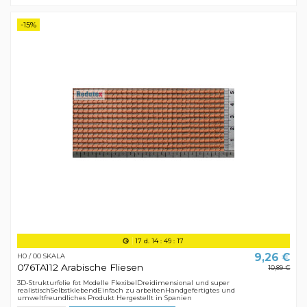
-15%
17
d.
14
:
49
:
16
9,26 €
H0 / 00 SKALA
076TA112 Arabische Fliesen
10,89 €
3D-Strukturfolie fot Modelle FlexibelDreidimensional und super
realistischSelbstklebendEinfach zu arbeitenHandgefertigtes und
umweltfreundliches Produkt Hergestellt in Spanien