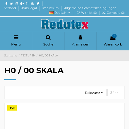
Versand
Aviso legal
Impressum
Allgemeine Geschäftsbedingungen
Deutsch
Wishlist (
0
)
Compare (
0
)
0
Menu
Suche
Anmelden
Warenkorb
Startseite
TEXTUREN
H0 / 00 SKALA
H0 / 00 SKALA
Relevanz
24
-15%