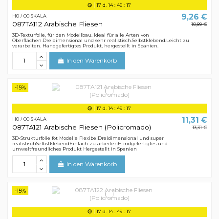
17
d.
14
:
49
:
16
9,26 €
H0 / 00 SKALA
087TA112 Arabische Fliesen
10,89 €
3D-Texturfolie, für den Modellbau. Ideal für alle Arten von
Oberflächen.Dreidimensional und sehr realistisch.Selbstklebend.Leicht zu
verarbeiten. Handgefertigtes Produkt, hergestellt in Spanien.
In den Warenkorb
-15%
17
d.
14
:
49
:
16
11,31 €
H0 / 00 SKALA
087TA121 Arabische Fliesen (Policromado)
13,31 €
3D-Strukturfolie fot Modelle FlexibelDreidimensional und super
realistischSelbstklebendEinfach zu arbeitenHandgefertigtes und
umweltfreundliches Produkt Hergestellt in Spanien
In den Warenkorb
-15%
17
d.
14
:
49
:
16