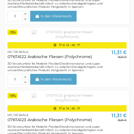
3D-Strukturfolie fot Modelle FlexibelDreidimensional und super
realistischSelbstklebendEinfach zu arbeitenHandgefertigtes und
umweltfreundliches Produkt Hergestellt in Spanien
In den Warenkorb
-15%
17
d.
14
:
49
:
16
11,31 €
H0 / 00 SKALA
076TA122 Arabische Fliesen (Polychrome)
13,31 €
3D-Strukturfolie fot Modelle FlexibelDreidimensional und super
realistischSelbstklebendEinfach zu arbeitenHandgefertigtes und
umweltfreundliches Produkt Hergestellt in Spanien
In den Warenkorb
-15%
17
d.
14
:
49
:
16
11,31 €
H0 / 00 SKALA
076TA123 Arabische Fliesen (Polychrome)
13,31 €
3D-Strukturfolie fot Modelle FlexibelDreidimensional und super
realistischSelbstklebendEinfach zu arbeitenHandgefertigtes und
umweltfreundliches Produkt Hergestellt in Spanien