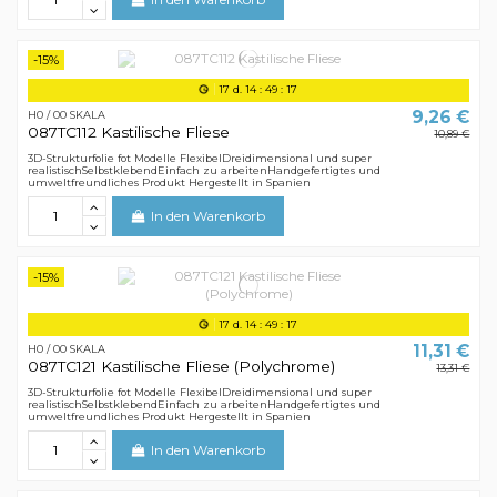
-15%
17
d.
14
:
49
:
16
9,26 €
H0 / 00 SKALA
087TC112 Kastilische Fliese
10,89 €
3D-Strukturfolie fot Modelle FlexibelDreidimensional und super
realistischSelbstklebendEinfach zu arbeitenHandgefertigtes und
umweltfreundliches Produkt Hergestellt in Spanien
In den Warenkorb
-15%
17
d.
14
:
49
:
16
11,31 €
H0 / 00 SKALA
087TC121 Kastilische Fliese (Polychrome)
13,31 €
3D-Strukturfolie fot Modelle FlexibelDreidimensional und super
realistischSelbstklebendEinfach zu arbeitenHandgefertigtes und
umweltfreundliches Produkt Hergestellt in Spanien
In den Warenkorb