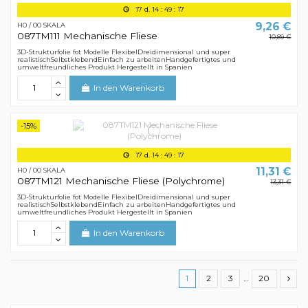
17
d.
14
:
49
:
16
9,26 €
H0 / 00 SKALA
087TM111 Mechanische Fliese
10,89 €
3D-Strukturfolie fot Modelle FlexibelDreidimensional und super
realistischSelbstklebendEinfach zu arbeitenHandgefertigtes und
umweltfreundliches Produkt Hergestellt in Spanien
In den Warenkorb
-15%
17
d.
14
:
49
:
16
11,31 €
H0 / 00 SKALA
087TM121 Mechanische Fliese (Polychrome)
13,31 €
3D-Strukturfolie fot Modelle FlexibelDreidimensional und super
realistischSelbstklebendEinfach zu arbeitenHandgefertigtes und
umweltfreundliches Produkt Hergestellt in Spanien
In den Warenkorb
1
2
3
…
20