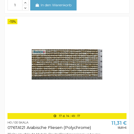
In den Warenkorb
-15%
17
d.
14
:
49
:
16
11,31 €
H0 / 00 SKALA
076TA121 Arabische Fliesen (Polychrome)
13,31 €