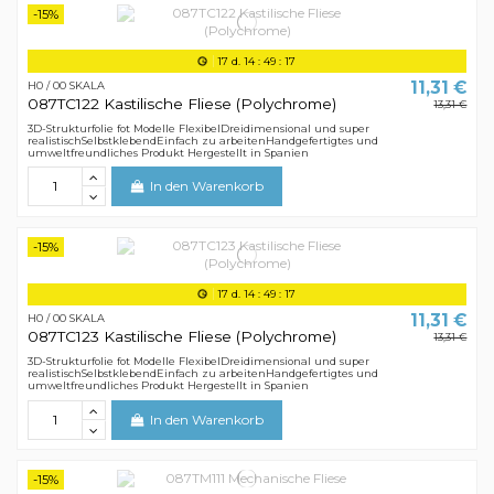
-15%
17
d.
14
:
49
:
16
11,31 €
H0 / 00 SKALA
087TC122 Kastilische Fliese (Polychrome)
13,31 €
3D-Strukturfolie fot Modelle FlexibelDreidimensional und super
realistischSelbstklebendEinfach zu arbeitenHandgefertigtes und
umweltfreundliches Produkt Hergestellt in Spanien
In den Warenkorb
-15%
17
d.
14
:
49
:
16
11,31 €
H0 / 00 SKALA
087TC123 Kastilische Fliese (Polychrome)
13,31 €
3D-Strukturfolie fot Modelle FlexibelDreidimensional und super
realistischSelbstklebendEinfach zu arbeitenHandgefertigtes und
umweltfreundliches Produkt Hergestellt in Spanien
In den Warenkorb
-15%