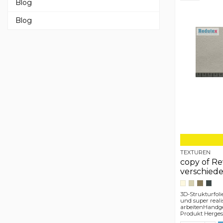
Blog
Blog
TEXTUREN
copy of Rev
verschied
3D-Strukturfoli
und super reali
arbeitenHandge
Produkt Hergest