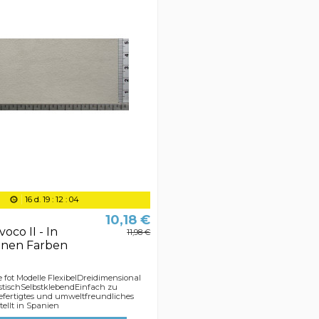
16
d.
19
:
12
:
04
10,18 €
oco II - In
11,98 €
enen Farben
e fot Modelle FlexibelDreidimensional
stischSelbstklebendEinfach zu
fertigtes und umweltfreundliches
ellt in Spanien