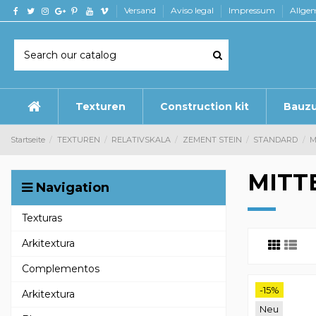
Versand
Aviso legal
Impressum
Allge
Texturen
Construction kit
Bauz
Startseite
TEXTUREN
RELATIVSKALA
ZEMENT STEIN
STANDARD
M
MITT
Navigation
Texturas
Arkitextura
Complementos
-15%
Arkitextura
Neu