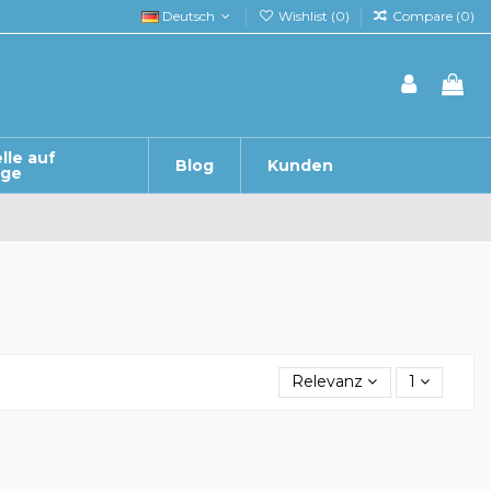
Deutsch
Wishlist (
0
)
Compare (
0
)
lle auf
Blog
Kunden
age
Relevanz
1