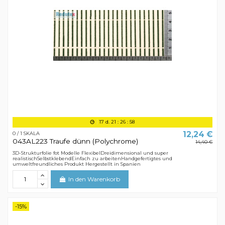
17
d.
21
:
26
:
58
12,24 €
0 / 1 SKALA
043AL223 Traufe dünn (Polychrome)
14,40 €
3D-Strukturfolie fot Modelle FlexibelDreidimensional und super
realistischSelbstklebendEinfach zu arbeitenHandgefertigtes und
umweltfreundliches Produkt Hergestellt in Spanien
In den Warenkorb
-15%