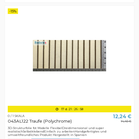
-15%
17
d.
21
:
26
:
58
12,24 €
0 / 1 SKALA
043AL122 Traufe (Polychrome)
14,40 €
3D-Strukturfolie fot Modelle FlexibelDreidimensional und super
realistischSelbstklebendEinfach zu arbeitenHandgefertigtes und
umweltfreundliches Produkt Hergestellt in Spanien