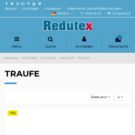
Versand
Aviso legal
Impressum
Allgemeine Geschäftsbedingungen
Deutsch
Wishlist (
0
)
Compare (
0
)
0
Menu
Suche
Anmelden
Warenkorb
Startseite
TEXTUREN
0 / 1 SKALA
DACHOPS
TRAUFE
TRAUFE
Relevanz
4
-15%