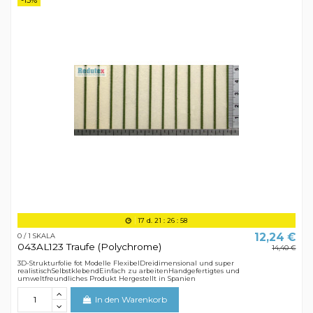
17
d.
21
:
26
:
58
12,24 €
0 / 1 SKALA
043AL123 Traufe (Polychrome)
14,40 €
3D-Strukturfolie fot Modelle FlexibelDreidimensional und super
realistischSelbstklebendEinfach zu arbeitenHandgefertigtes und
umweltfreundliches Produkt Hergestellt in Spanien
In den Warenkorb