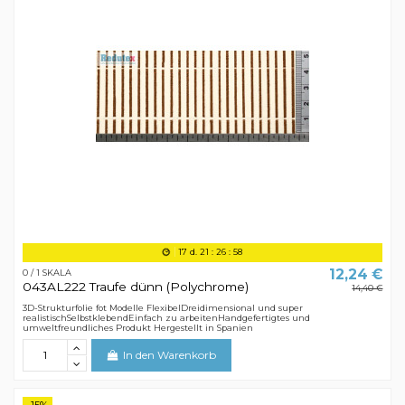
17
d.
21
:
26
:
58
12,24 €
0 / 1 SKALA
043AL222 Traufe dünn (Polychrome)
14,40 €
3D-Strukturfolie fot Modelle FlexibelDreidimensional und super
realistischSelbstklebendEinfach zu arbeitenHandgefertigtes und
umweltfreundliches Produkt Hergestellt in Spanien
In den Warenkorb
-15%