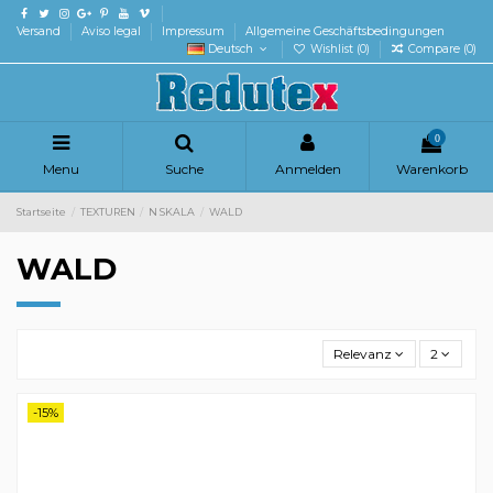
Versand
Aviso legal
Impressum
Allgemeine Geschäftsbedingungen
Deutsch
Wishlist (
0
)
Compare (
0
)
0
Menu
Suche
Anmelden
Warenkorb
Startseite
TEXTUREN
N SKALA
WALD
WALD
Relevanz
2
-15%