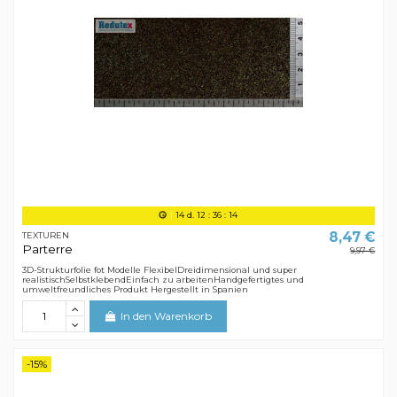
14
d.
12
:
36
:
13
8,47 €
TEXTUREN
Parterre
9,97 €
3D-Strukturfolie fot Modelle FlexibelDreidimensional und super
realistischSelbstklebendEinfach zu arbeitenHandgefertigtes und
umweltfreundliches Produkt Hergestellt in Spanien
In den Warenkorb
-15%