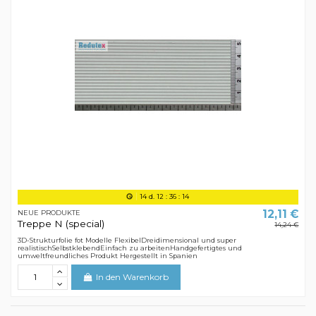
14
d.
12
:
36
:
13
12,11 €
NEUE PRODUKTE
Treppe N (special)
14,24 €
3D-Strukturfolie fot Modelle FlexibelDreidimensional und super
realistischSelbstklebendEinfach zu arbeitenHandgefertigtes und
umweltfreundliches Produkt Hergestellt in Spanien
In den Warenkorb