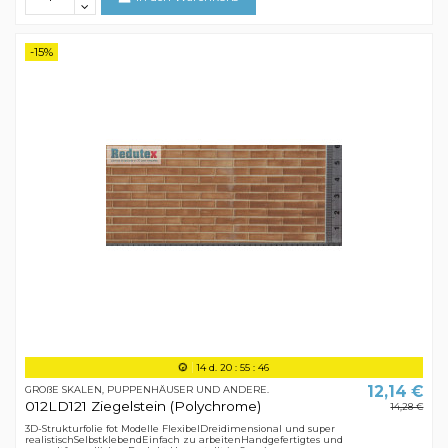
-15%
14
d.
20
:
55
:
45
12,14 €
GROßE SKALEN, PUPPENHÄUSER UND ANDERE.
012LD121 Ziegelstein (Polychrome)
14,28 €
3D-Strukturfolie fot Modelle FlexibelDreidimensional und super
realistischSelbstklebendEinfach zu arbeitenHandgefertigtes und