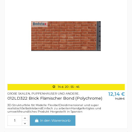
14
d.
20
:
55
:
45
12,14 €
GROßE SKALEN, PUPPENHÄUSER UND ANDERE.
012LD322 Brick Flämischer Bond (Polychrome)
14,28 €
3D-Strukturfolie fot Modelle FlexibelDreidimensional und super
realistischSelbstklebendEinfach zu arbeitenHandgefertigtes und
umweltfreundliches Produkt Hergestellt in Spanien
In den Warenkorb