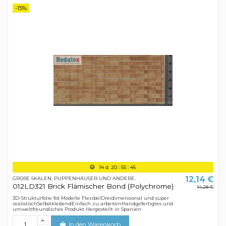
-15%
14
d.
20
:
55
:
45
12,14 €
GROßE SKALEN, PUPPENHÄUSER UND ANDERE.
012LD321 Brick Flämischer Bond (Polychrome)
14,28 €
3D-Strukturfolie fot Modelle FlexibelDreidimensional und super
realistischSelbstklebendEinfach zu arbeitenHandgefertigtes und
umweltfreundliches Produkt Hergestellt in Spanien
In den Warenkorb