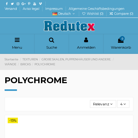
Versand
Aviso legal
Impressum
Allgemeine Geschäftsbedingungen
Deutsch
Wishlist (
0
)
Compare (
0
)
0
Menu
Suche
Anmelden
Warenkorb
Startseite
TEXTUREN
GROßE SKALEN, PUPPENHÄUSER UND ANDERE.
WÄNDE
BRICKS
POLYCHROME
POLYCHROME
Relevanz
4
-15%