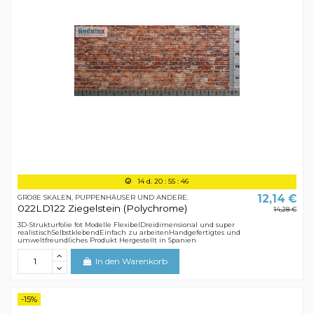
14
d.
20
:
55
:
45
12,14 €
GROßE SKALEN, PUPPENHÄUSER UND ANDERE.
022LD122 Ziegelstein (Polychrome)
14,28 €
3D-Strukturfolie fot Modelle FlexibelDreidimensional und super
realistischSelbstklebendEinfach zu arbeitenHandgefertigtes und
umweltfreundliches Produkt Hergestellt in Spanien
In den Warenkorb
-15%