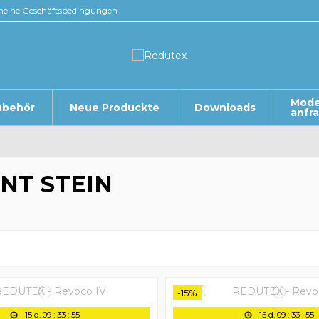
meine Geschäftsbedingungen
Mode
ubehör
Neue Produckte
Downloads
anfr
NT STEIN
-15%
15
d.
09
:
33
:
54
15
d.
09
:
33
:
54