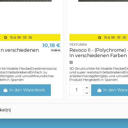
15
d.
09
:
33
:
54
15
d.
09
:
33
:
54
10,18 €
TEXTUREN
 In verschiedenen
Revoco II - (Polychrome) 
11,98 €
In verschiedenen Farben
e fot Modelle FlexibelDreidimensional
3D-Strukturfolie fot Modelle Flexibel
stischSelbstklebendEinfach zu
und super realistischSelbstklebendE
fertigtes und umweltfreundliches
arbeitenHandgefertigtes und umwelt
ellt in Spanien
Produkt Hergestellt in Spanien
In den Warenkorb
In den Ware
ikel(n)