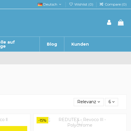
Deutsch
Wishlist (
0
)
Compare (
0
)
lle auf
Blog
Kunden
age
Relevanz
6
-15%