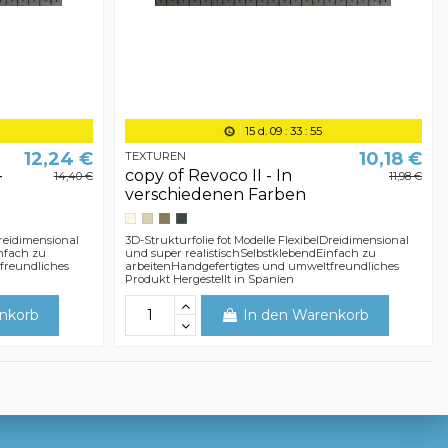
15
d.
09
:
33
:
54
12,24 €
10,18 €
TEXTUREN
-
copy of Revoco II - In
14,40 €
11,98 €
verschiedenen Farben
Dreidimensional
3D-Strukturfolie fot Modelle FlexibelDreidimensional
infach zu
und super realistischSelbstklebendEinfach zu
freundliches
arbeitenHandgefertigtes und umweltfreundliches
Produkt Hergestellt in Spanien
nkorb
In den Warenkorb