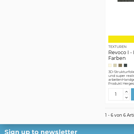
TEXTUREN
Revoco I -
Farben
3D-Strukturfoli
und super reali
arbeitenHandge
Produkt Hergest
1 - 6 von 6 Art
Sign up to newsletter