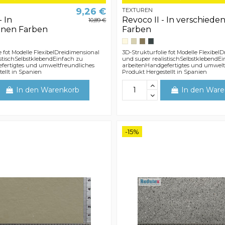
9,26 €
TEXTUREN
- In
Revoco II - In verschiede
10,89 €
enen Farben
Farben
e fot Modelle FlexibelDreidimensional
3D-Strukturfolie fot Modelle Flexibel
stischSelbstklebendEinfach zu
und super realistischSelbstklebendE
fertigtes und umweltfreundliches
arbeitenHandgefertigtes und umwelt
ellt in Spanien
Produkt Hergestellt in Spanien
In den Warenkorb
In den Ware
-15%