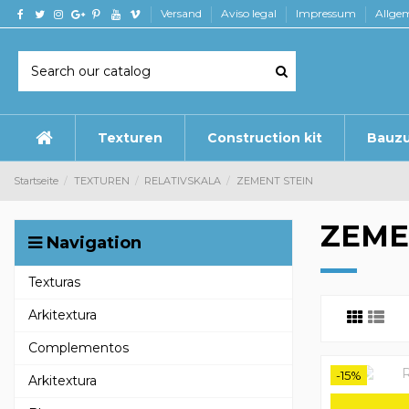
Versand
Aviso legal
Impressum
Allge
Texturen
Construction kit
Bauz
Startseite
TEXTUREN
RELATIVSKALA
ZEMENT STEIN
ZEME
Navigation
Texturas
Arkitextura
Complementos
-15%
Arkitextura