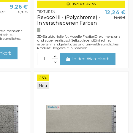
15
d.
09
:
33
:
54
9,26 €
nen
12,24 €
TEXTUREN
10,89 €
Revoco III - (Polychrome) -
14,40 €
In verschiedenen Farben
Dreidimensional
infach zu
3D-Strukturfolie fot Modelle FlexibelDreidimensional
freundliches
und super realistischSelbstklebendEinfach zu
arbeitenHandgefertigtes und umweltfreundliches
Produkt Hergestellt in Spanien
nkorb
In den Warenkorb
-15%
Neu