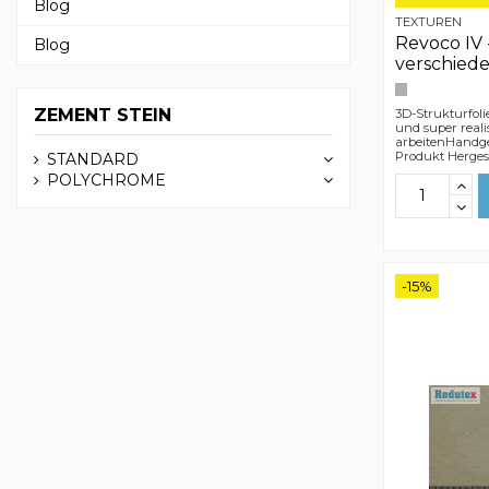
Blog
TEXTUREN
Revoco IV 
Blog
verschied
ZEMENT STEIN
3D-Strukturfoli
und super reali
arbeitenHandge
Produkt Hergest
STANDARD
POLYCHROME
-15%