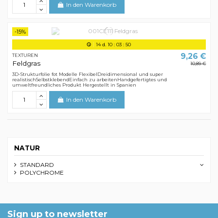
In den Warenkorb
-15%
14
d.
10
:
03
:
50
9,26 €
TEXTUREN
Feldgras
10,89 €
3D-Strukturfolie fot Modelle FlexibelDreidimensional und super
realistischSelbstklebendEinfach zu arbeitenHandgefertigtes und
umweltfreundliches Produkt Hergestellt in Spanien
In den Warenkorb
NATUR
STANDARD
POLYCHROME
Sign up to newsletter