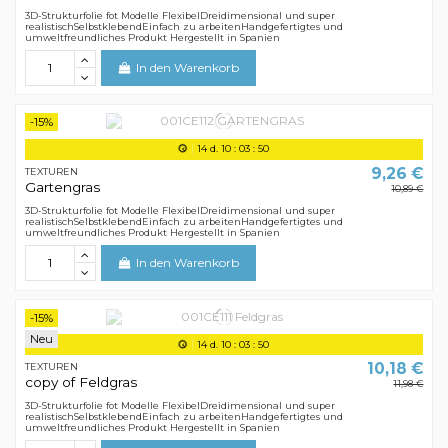
3D-Strukturfolie fot Modelle FlexibelDreidimensional und super
realistischSelbstklebendEinfach zu arbeitenHandgefertigtes und
umweltfreundliches Produkt Hergestellt in Spanien
In den Warenkorb
-15%
14
d.
10
:
03
:
50
9,26 €
TEXTUREN
Gartengras
10,89 €
3D-Strukturfolie fot Modelle FlexibelDreidimensional und super
realistischSelbstklebendEinfach zu arbeitenHandgefertigtes und
umweltfreundliches Produkt Hergestellt in Spanien
In den Warenkorb
-15%
Neu
14
d.
10
:
03
:
50
10,18 €
TEXTUREN
copy of Feldgras
11,98 €
3D-Strukturfolie fot Modelle FlexibelDreidimensional und super
realistischSelbstklebendEinfach zu arbeitenHandgefertigtes und
umweltfreundliches Produkt Hergestellt in Spanien