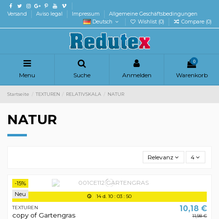
Versand
Aviso legal
Impressum
Allgemeine Geschäftsbedingungen
Deutsch
Wishlist (
0
)
Compare (
0
)
0
Menu
Suche
Anmelden
Warenkorb
Startseite
TEXTUREN
RELATIVSKALA
NATUR
NATUR
Relevanz
4
-15%
Neu
14
d.
10
:
03
:
50
10,18 €
TEXTUREN
copy of Gartengras
11,98 €