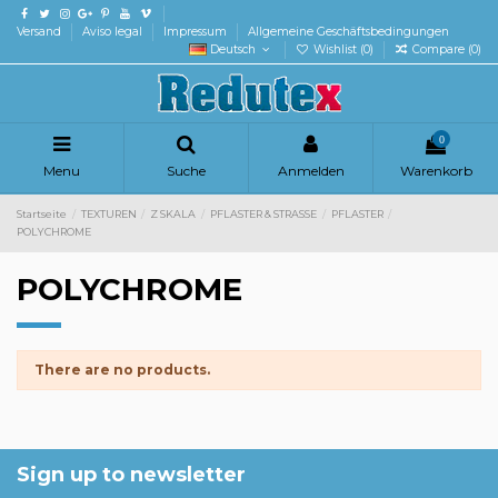
Versand
Aviso legal
Impressum
Allgemeine Geschäftsbedingungen
Deutsch
Wishlist (
0
)
Compare (
0
)
0
Menu
Suche
Anmelden
Warenkorb
Startseite
TEXTUREN
Z SKALA
PFLASTER & STRASSE
PFLASTER
POLYCHROME
POLYCHROME
There are no products.
Sign up to newsletter