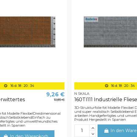
16
d.
18
:
20
:
33
16
d.
18
:
20
:
33
9,26 €
N SKALA
erwittertes
160TI111 Industrielle Flies
10,89 €
3D-Strukturfolie fot Modelle Flexibel
und super realistisch Selbstklebend 
e fot Modelle FlexibelDreidimensional
arbeiten Handgefertigtes und umwel
stischSelbstklebendEinfach zu
Produkt Hergestellt in Spanien
fertigtes und umweltfreundliches
ellt in Spanien
In den Ware
In den Warenkorb