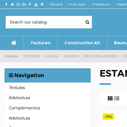
Versand
Aviso legal
Impressum
Allge
Texturen
Construction kit
Bauz
Startseite
TEXTUREN
N SKALA
DACHOPS
INDUSTRIELLES DACH
E
ESTA
Navigation
Texturas
Arkitextura
Complementos
-15%
Arkitextura