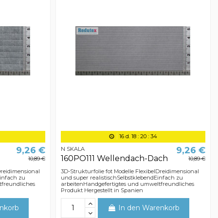
16
d.
18
:
20
:
33
9,26 €
9,26 €
N SKALA
e
160PO111 Wellendach-Dach
10,89 €
10,89 €
 Dreidimensional
3D-Strukturfolie fot Modelle FlexibelDreidimensional
Einfach zu
und super realistischSelbstklebendEinfach zu
tfreundliches
arbeitenHandgefertigtes und umweltfreundliches
Produkt Hergestellt in Spanien
nkorb
In den Warenkorb