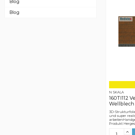
Blog
Blog
N SKALA
160TI112 V
Wellblech
3D-Strukturfoli
und super reali
arbeitenHandge
Produkt Hergest