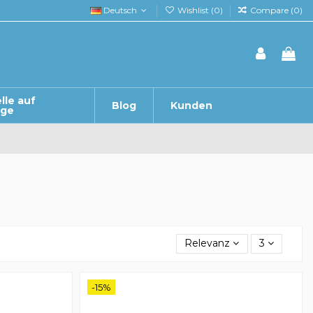
Deutsch
Wishlist (
0
)
Compare (
0
)
lle auf
Blog
Kunden
age
Relevanz
3
-15%