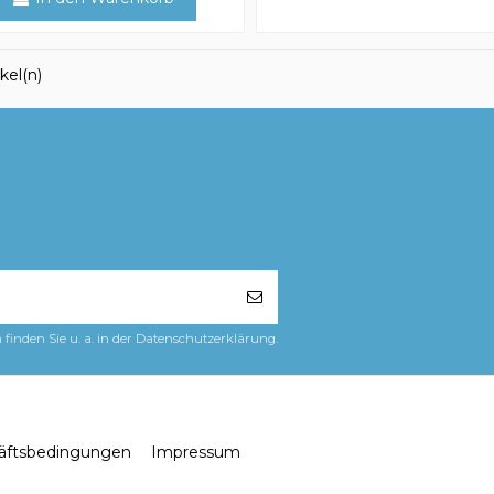
ikel(n)
finden Sie u. a. in der Datenschutzerklärung.
äftsbedingungen
Impressum