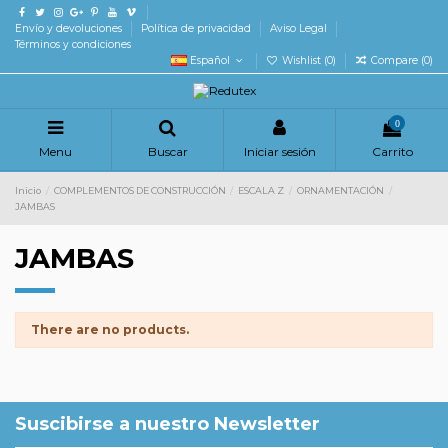
Envío y devoluciones
Política de privacidad
Aviso Legal
Términos y condiciones
Español
Wishlist (
0
)
Compare (
0
)
0
Menu
Buscar
Iniciar sesión
Carrito
Inicio
COMPLEMENTOS DE CONSTRUCCIÓN
ESCALA Z
ORNAMENTACIÓN
JAMBAS
JAMBAS
There are no products.
Suscibirse a nuestro Newsletter