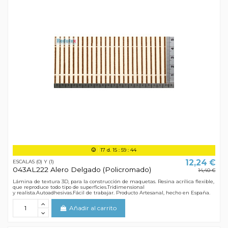
17
d.
15
:
59
:
44
12,24 €
ESCALAS (0) Y (1)
043AL222 Alero Delgado (Policromado)
14,40 €
Lámina de textura 3D, para la construcción de maquetas. Resina acrílica flexible,
que reproduce todo tipo de superficies.Tridimensional
y realista.Autoadhesivas.Fácil de trabajar. Producto Artesanal, hecho en España.
Añadir al carrito