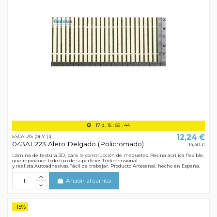
17
d.
15
:
59
:
44
12,24 €
ESCALAS (0) Y (1)
043AL223 Alero Delgado (Policromado)
14,40 €
Lámina de textura 3D, para la construcción de maquetas. Resina acrílica flexible,
que reproduce todo tipo de superficies.Tridimensional
y realista.Autoadhesivas.Fácil de trabajar. Producto Artesanal, hecho en España.
Añadir al carrito
-15%