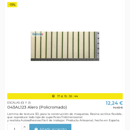
-15%
17
d.
15
:
59
:
44
12,24 €
ESCALAS (0) Y (1)
043AL123 Alero (Policromado)
14,40 €
Lámina de textura 3D, para la construcción de maquetas. Resina acrílica flexible,
que reproduce todo tipo de superficies.Tridimensional
y realista.Autoadhesivas.Fácil de trabajar. Producto Artesanal, hecho en España.
Añadir al carrito