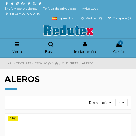
Envío y devoluciones
Política de privacidad
Aviso Legal
Términos y condiciones
Español
Wishlist (
0
)
Compare (
0
)
0
Menu
Buscar
Iniciar sesión
Carrito
Inicio
TEXTURAS
ESCALAS (0) Y (1)
CUBIERTAS
ALEROS
ALEROS
Relevancia
4
-15%