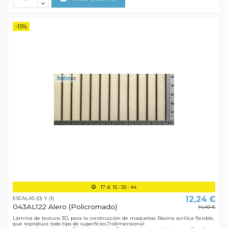
-15%
17
d.
15
:
59
:
44
12,24 €
ESCALAS (0) Y (1)
043AL122 Alero (Policromado)
14,40 €
Lámina de textura 3D, para la construcción de maquetas. Resina acrílica flexible,
que reproduce todo tipo de superficies.Tridimensional