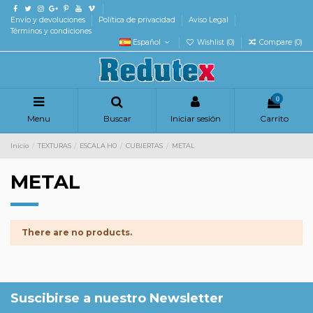
Envío y devoluciones
Política de privacidad
Aviso Legal
Términos y condiciones
Español
Wishlist (
0
)
Compare (
0
)
0
Menu
Buscar
Iniciar sesión
Carrito
Inicio
TEXTURAS
ESCALA H0
CUBIERTAS
METAL
METAL
There are no products.
Suscibirse a nuestro Newsletter