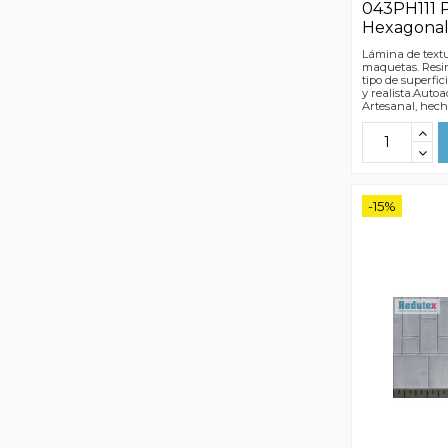
043PH111 
Hexagona
Lámina de textu
maquetas. Resin
tipo de superfic
y realista.Autoa
Artesanal, hec
-15%