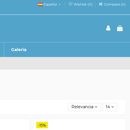
Español
Wishlist (
0
)
Compare (
0
)
Galería
Relevancia
14
-15%