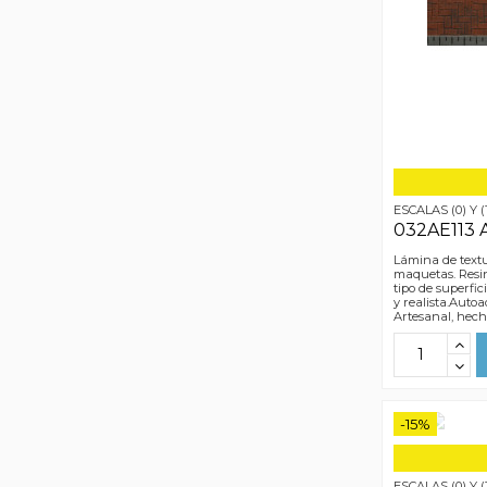
ESCALAS (0) Y (
032AE113 
Lámina de textu
maquetas. Resin
tipo de superfic
y realista.Autoa
Artesanal, hec
-15%
ESCALAS (0) Y (