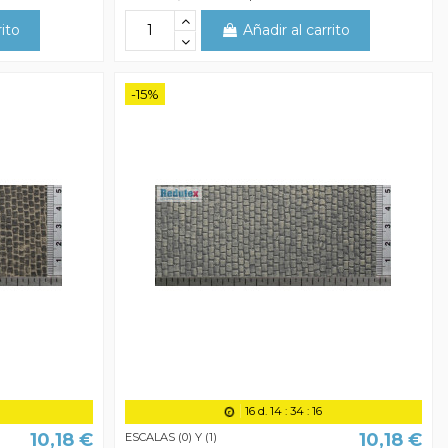
rito
Añadir al carrito
-15%
16
d.
14
:
34
:
15
10,18 €
10,18 €
ESCALAS (0) Y (1)