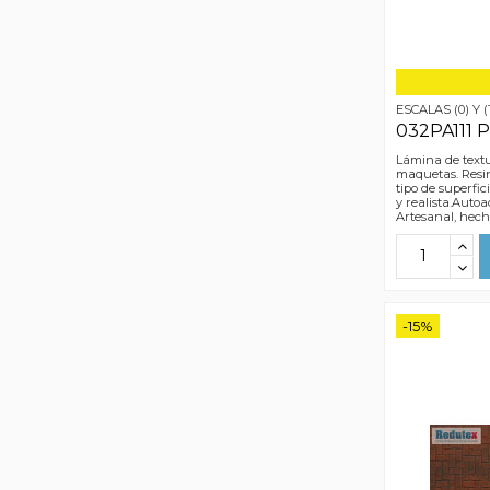
ESCALAS (0) Y (
032PA111 
Lámina de textu
maquetas. Resin
tipo de superfic
y realista.Autoa
Artesanal, hec
-15%