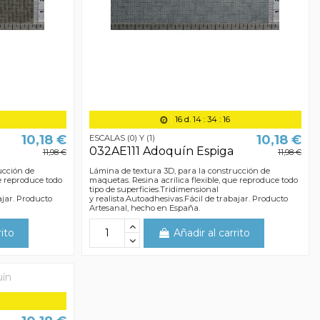
16
d.
14
:
34
:
15
10,18 €
10,18 €
ESCALAS (0) Y (1)
a
032AE111 Adoquín Espiga
11,98 €
11,98 €
ucción de
Lámina de textura 3D, para la construcción de
ue reproduce todo
maquetas. Resina acrílica flexible, que reproduce todo
tipo de superficies.Tridimensional
ajar. Producto
y realista.Autoadhesivas.Fácil de trabajar. Producto
Artesanal, hecho en España.
rito
Añadir al carrito