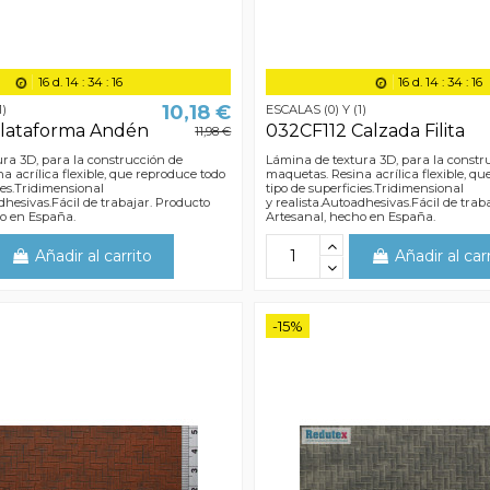
16
d.
14
:
34
:
15
16
d.
14
:
34
:
15
10,18 €
1)
ESCALAS (0) Y (1)
Plataforma Andén
032CF112 Calzada Filita
11,98 €
ra 3D, para la construcción de
Lámina de textura 3D, para la constr
a acrílica flexible, que reproduce todo
maquetas. Resina acrílica flexible, q
ies.Tridimensional
tipo de superficies.Tridimensional
dhesivas.Fácil de trabajar. Producto
y realista.Autoadhesivas.Fácil de trab
ho en España.
Artesanal, hecho en España.
Añadir al carrito
Añadir al car
-15%