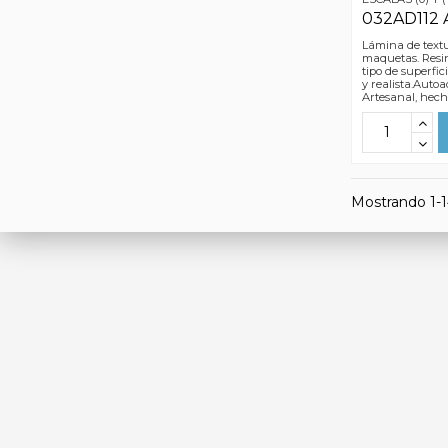
032AD112 
Lámina de textu
maquetas. Resin
tipo de superfic
y realista.Autoa
Artesanal, hec
Mostrando 1-14