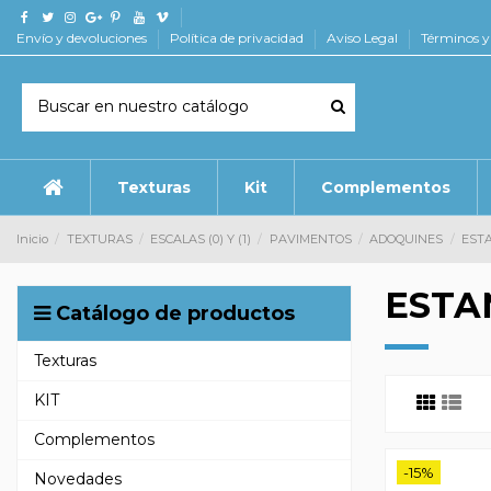
Envío y devoluciones
Política de privacidad
Aviso Legal
Términos y
Texturas
Kit
Complementos
Inicio
TEXTURAS
ESCALAS (0) Y (1)
PAVIMENTOS
ADOQUINES
EST
ESTA
Catálogo de productos
Texturas
KIT
Complementos
-15%
Novedades