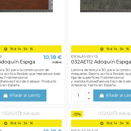
16
d.
14
:
34
:
15
16
d.
14
:
34
:
15
10,18 €
1)
ESCALAS (0) Y (1)
Adoquín Espiga
032AE112 Adoquín Espig
11,98 €
ra 3D, para la construcción de
Lámina de textura 3D, para la constr
a acrílica flexible, que reproduce todo
maquetas. Resina acrílica flexible, q
ies.Tridimensional
tipo de superficies.Tridimensional
dhesivas.Fácil de trabajar. Producto
y realista.Autoadhesivas.Fácil de trab
ho en España.
Artesanal, hecho en España.
Añadir al carrito
Añadir al car
-15%
16
d.
14
:
34
:
15
16
d.
14
:
34
:
15
1)
ESCALAS (0) Y (1)