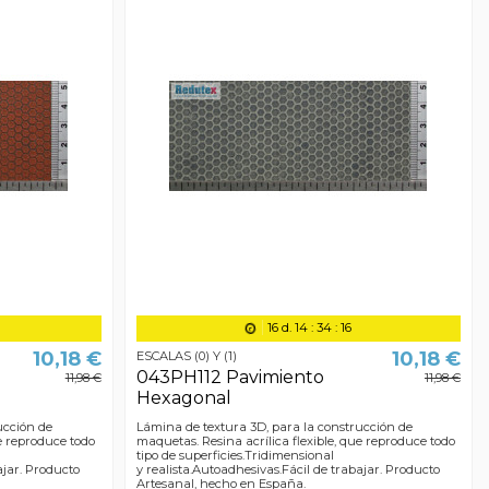
16
d.
14
:
34
:
15
10,18 €
10,18 €
ESCALAS (0) Y (1)
043PH112 Pavimiento
11,98 €
11,98 €
Hexagonal
ucción de
Lámina de textura 3D, para la construcción de
ue reproduce todo
maquetas. Resina acrílica flexible, que reproduce todo
tipo de superficies.Tridimensional
ajar. Producto
y realista.Autoadhesivas.Fácil de trabajar. Producto
Artesanal, hecho en España.