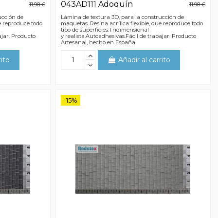
043AD111 Adoquín
11,98 €
11,98 €
ucción de
Lámina de textura 3D, para la construcción de
ue reproduce todo
maquetas. Resina acrílica flexible, que reproduce todo
tipo de superficies.Tridimensional
ajar. Producto
y realista.Autoadhesivas.Fácil de trabajar. Producto
Artesanal, hecho en España.
rito
Añadir al carrito
-15%