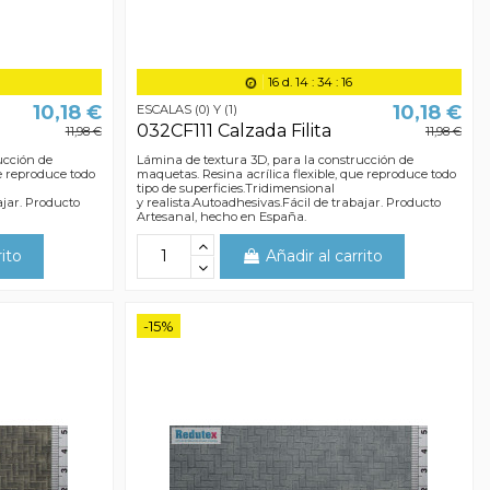
16
d.
14
:
34
:
15
10,18 €
10,18 €
ESCALAS (0) Y (1)
032CF111 Calzada Filita
11,98 €
11,98 €
ucción de
Lámina de textura 3D, para la construcción de
ue reproduce todo
maquetas. Resina acrílica flexible, que reproduce todo
tipo de superficies.Tridimensional
ajar. Producto
y realista.Autoadhesivas.Fácil de trabajar. Producto
Artesanal, hecho en España.
rito
Añadir al carrito
-15%