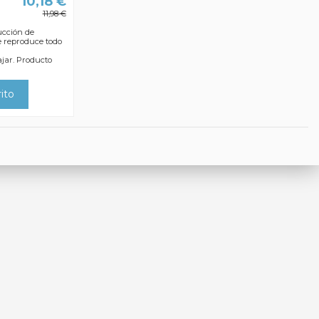
10,18 €
11,98 €
ucción de
ue reproduce todo
ajar. Producto
rito