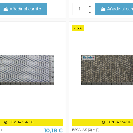
Añadir al carrito
Añadir al car
-15%
16
d.
14
:
34
:
15
16
d.
14
:
34
:
15
10,18 €
1)
ESCALAS (0) Y (1)