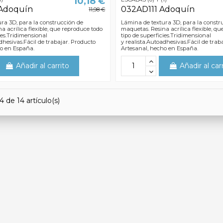
10,18 €
Adoquín
032AD111 Adoquín
11,98 €
ra 3D, para la construcción de
Lámina de textura 3D, para la constr
a acrílica flexible, que reproduce todo
maquetas. Resina acrílica flexible, q
ies.Tridimensional
tipo de superficies.Tridimensional
dhesivas.Fácil de trabajar. Producto
y realista.Autoadhesivas.Fácil de trab
ho en España.
Artesanal, hecho en España.
Añadir al carrito
Añadir al car
 de 14 artículo(s)