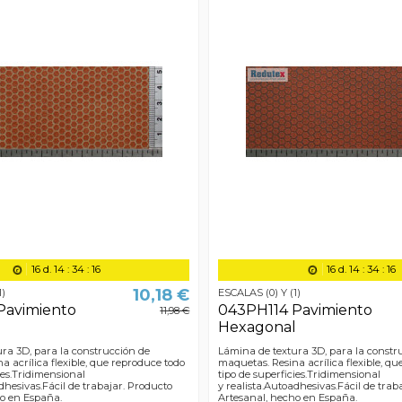
16
d.
14
:
34
:
15
16
d.
14
:
34
:
15
10,18 €
1)
ESCALAS (0) Y (1)
Pavimiento
043PH114 Pavimiento
11,98 €
l
Hexagonal
ra 3D, para la construcción de
Lámina de textura 3D, para la constr
a acrílica flexible, que reproduce todo
maquetas. Resina acrílica flexible, q
ies.Tridimensional
tipo de superficies.Tridimensional
dhesivas.Fácil de trabajar. Producto
y realista.Autoadhesivas.Fácil de trab
ho en España.
Artesanal, hecho en España.