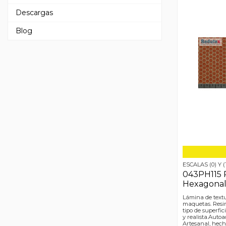
Descargas
Blog
ESCALAS (0) Y (
043PH115 
Hexagona
Lámina de textu
maquetas. Resin
tipo de superfic
y realista.Autoa
Artesanal, hec