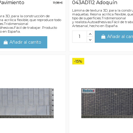
Pavimiento
043AD112 Adoquín
11,98 €
l
Lámina de textura 3D, para la constr
maquetas. Resina acrílica flexible, q
ra 3D, para la construcción de
tipo de superficies.Tridimensional
a acrílica flexible, que reproduce todo
y realista.Autoadhesivas.Fácil de trab
ies.Tridimensional
Artesanal, hecho en España.
dhesivas.Fácil de trabajar. Producto
ho en España.
Añadir al car
Añadir al carrito
-15%