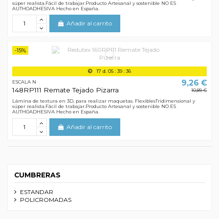
súper realista.Fácil de trabajar.Producto Artesanal y sostenible NO ES
AUTHOADHESIVA Hecho en España.
Añadir al carrito
-15%
17
d.
05
:
39
:
35
9,26 €
ESCALA N
148RP111 Remate Tejado Pizarra
10,89 €
Lámina de textura en 3D, para realizar maquetas. FlexiblesTridimensional y
súper realista.Fácil de trabajar.Producto Artesanal y sostenible NO ES
AUTHOADHESIVA Hecho en España.
Añadir al carrito
CUMBRERAS
ESTANDAR
POLICROMADAS