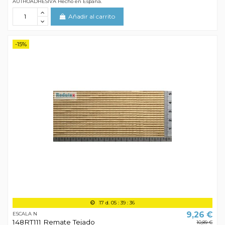
AUTHOADHESIVA Hecho en España.
Añadir al carrito
-15%
17
d.
05
:
39
:
35
9,26 €
ESCALA N
148RT111 Remate Tejado
10,89 €