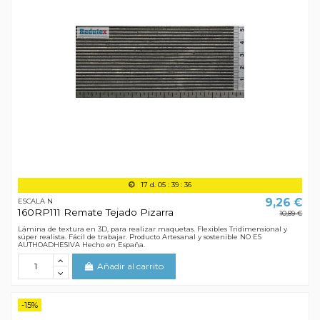
17
d.
05
:
39
:
35
9,26 €
ESCALA N
160RP111 Remate Tejado Pizarra
10,89 €
Lámina de textura en 3D, para realizar maquetas. Flexibles Tridimensional y
súper realista. Fácil de trabajar. Producto Artesanal y sostenible NO ES
AUTHOADHESIVA Hecho en España.
Añadir al carrito
-15%