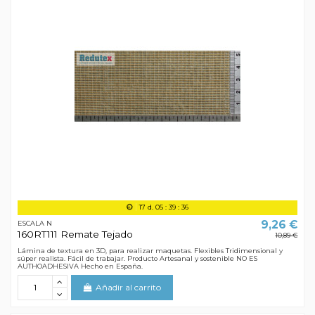
17
d.
05
:
39
:
35
9,26 €
ESCALA N
160RT111 Remate Tejado
10,89 €
Lámina de textura en 3D, para realizar maquetas. Flexibles Tridimensional y
súper realista. Fácil de trabajar. Producto Artesanal y sostenible NO ES
AUTHOADHESIVA Hecho en España.
Añadir al carrito