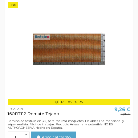
-15%
17
d.
05
:
39
:
35
9,26 €
ESCALA N
160RT112 Remate Tejado
10,89 €
Lámina de textura en 3D, para realizar maquetas. Flexibles Tridimensional y
súper realista. Fácil de trabajar. Producto Artesanal y sostenible NO ES
AUTHOADHESIVA Hecho en España.
Añadir al carrito