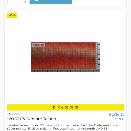
-15%
17
d.
05
:
39
:
35
9,26 €
ESCALA N
160RT113 Remate Tejado
10,89 €
Lámina de textura en 3D, para realizar maquetas. Flexibles Tridimensional y
súper realista. Fácil de trabajar. Producto Artesanal y sostenible NO ES