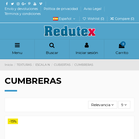
Envío y devoluciones
Política de privacidad
Aviso Legal
Términos y condiciones
Español
Wishlist (
0
)
Compare (
0
)
0
Menu
Buscar
Iniciar sesión
Carrito
Inicio
TEXTURAS
ESCALA N
CUBIERTAS
CUMBRERAS
CUMBRERAS
Relevancia
9
-15%