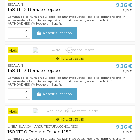
9,26 €
ESCALA N
148RT112 Remate Tejado
10,89 €
Lámina de textura en 3D, para realizar maquetas. FlexiblesTridimensional y
súper realista.Fácil de trabajar.Producto Artesanal y sostenible NO ES
AUTHOADHESIVA Hecho en España.
Añadir al carrito
-15%
17
d.
05
:
39
:
35
9,26 €
ESCALA N
148RT113 Remate Tejado
10,89 €
Lámina de textura en 3D, para realizar maquetas. FlexiblesTridimensional y
súper realista.Fácil de trabajar.Producto Artesanal y sostenible NO ES
AUTHOADHESIVA Hecho en España.
Añadir al carrito
-15%
17
d.
05
:
39
:
35
9,26 €
LINEA BLANCA - ARQUITECTURA/CONCURSOS
150RT110 Remate Tejado 1:150
10,89 €
Lámina de textura en 3D, para realizar maquetas. FlexiblesTridimensional y