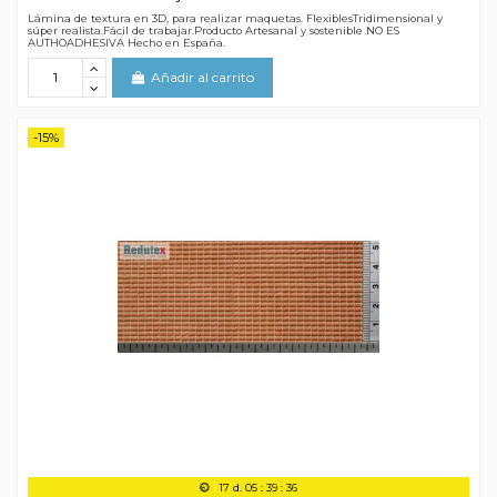
Lámina de textura en 3D, para realizar maquetas. FlexiblesTridimensional y
súper realista.Fácil de trabajar.Producto Artesanal y sostenible NO ES
AUTHOADHESIVA Hecho en España.
Añadir al carrito
-15%
17
d.
05
:
39
:
35