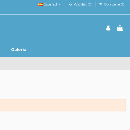
Español
Wishlist (
0
)
Compare (
0
)
Galería