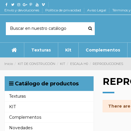
Envío y devoluciones
Política de privacidad
Aviso Legal
Términos y
Texturas
Kit
Complementos
Inicio
KIT DE CONSTRUCCIÓN
KIT
ESCALA H0
REPRODUCCIONES
REPR
Catálogo de productos
Texturas
There are
KIT
Complementos
Novedades