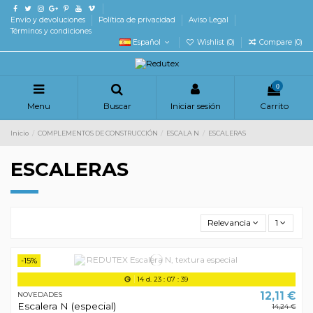
Envío y devoluciones
Política de privacidad
Aviso Legal
Términos y condiciones
Español
Wishlist (
0
)
Compare (
0
)
0
Menu
Buscar
Iniciar sesión
Carrito
Inicio
COMPLEMENTOS DE CONSTRUCCIÓN
ESCALA N
ESCALERAS
ESCALERAS
Relevancia
1
-15%
14
d.
23
:
07
:
39
12,11 €
NOVEDADES
Escalera N (especial)
14,24 €