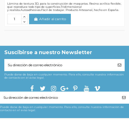
Lámina de textura 3D, para la construcción de maquetas. Resina acrílica flexible,
que reproduce todo tipo de superficies.Tridimensional
y realista.Autoadhesivas.Fácil de trabajar. Producto Artesanal, hecho en España.
Añadir al carrito
Suscibirse a nuestro Newsletter
Puede darse de baja en cualquier momento. Para ello, consulte nuestra información
de contacto en el aviso legal.
Puede darse de baja en cualquier momento. Para ello, consulte nuestra información de
contacto en el aviso legal.