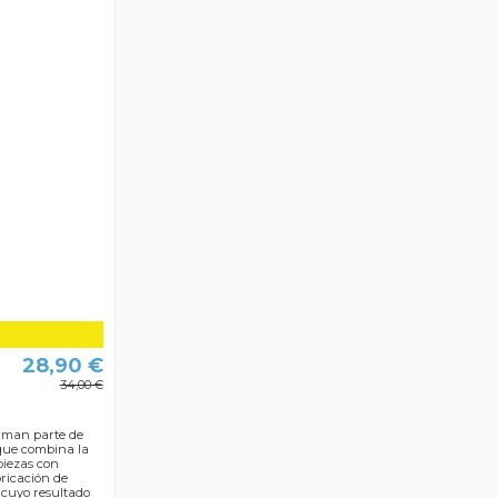
28,90 €
34,00 €
orman parte de
que combina la
piezas con
bricación de
 cuyo resultado