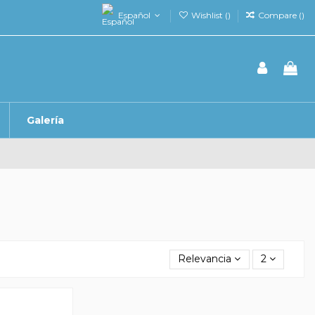
Español
Wishlist (
)
Compare (
)
Galería
Relevancia
2