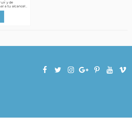
ruir y de
al a tu alcance!...