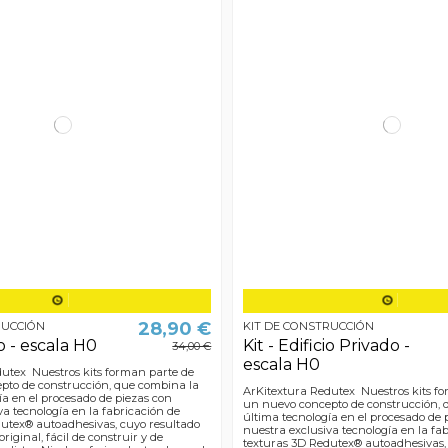
28,90 €
RUCCIÓN
KIT DE CONSTRUCCIÓN
io - escala H0
Kit - Edificio Privado -
34,00 €
escala H0
utex Nuestros kits forman parte de
pto de construcción, que combina la
ArKitextura Redutex Nuestros kits f
ía en el procesado de piezas con
un nuevo concepto de construcción, 
va tecnología en la fabricación de
última tecnología en el procesado de 
utex® autoadhesivas, cuyo resultado
nuestra exclusiva tecnología en la fa
riginal, fácil de construir y de
texturas 3D Redutex® autoadhesivas,