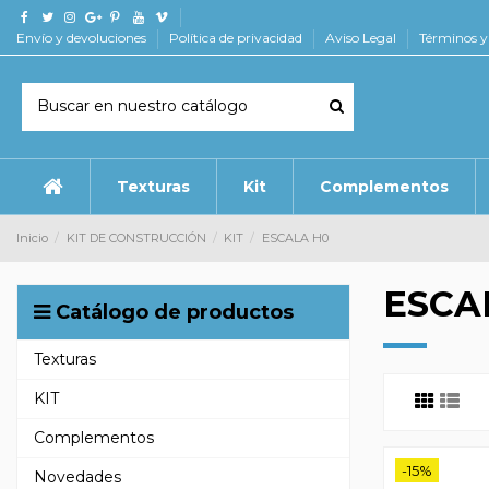
Envío y devoluciones
Política de privacidad
Aviso Legal
Términos y
Texturas
Kit
Complementos
Inicio
KIT DE CONSTRUCCIÓN
KIT
ESCALA H0
ESCA
Catálogo de productos
Texturas
KIT
Complementos
-15%
Novedades