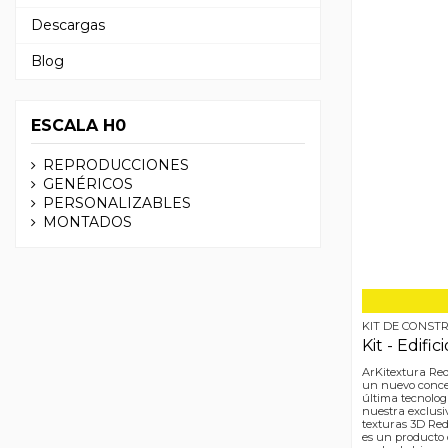
Descargas
Blog
ESCALA H0
REPRODUCCIONES
GENÉRICOS
PERSONALIZABLES
MONTADOS
KIT DE CONST
Kit - Edific
ArKitextura Red
un nuevo conce
última tecnolog
nuestra exclusi
texturas 3D Red
es un producto o