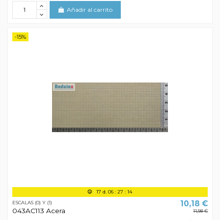
Añadir al carrito
-15%
17
d.
06
:
27
:
13
10,18 €
ESCALAS (0) Y (1)
043AC113 Acera
11,98 €