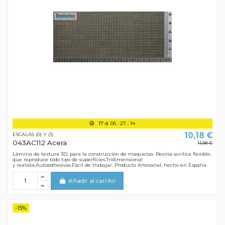
17
d.
06
:
27
:
13
10,18 €
ESCALAS (0) Y (1)
043AC112 Acera
11,98 €
Lámina de textura 3D, para la construcción de maquetas. Resina acrílica flexible,
que reproduce todo tipo de superficies.Tridimensional
y realista.Autoadhesivas.Fácil de trabajar. Producto Artesanal, hecho en España.
Añadir al carrito
-15%