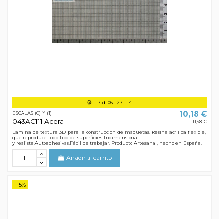
17
d.
06
:
27
:
13
10,18 €
ESCALAS (0) Y (1)
043AC111 Acera
11,98 €
Lámina de textura 3D, para la construcción de maquetas. Resina acrílica flexible,
que reproduce todo tipo de superficies.Tridimensional
y realista.Autoadhesivas.Fácil de trabajar. Producto Artesanal, hecho en España.
Añadir al carrito
-15%