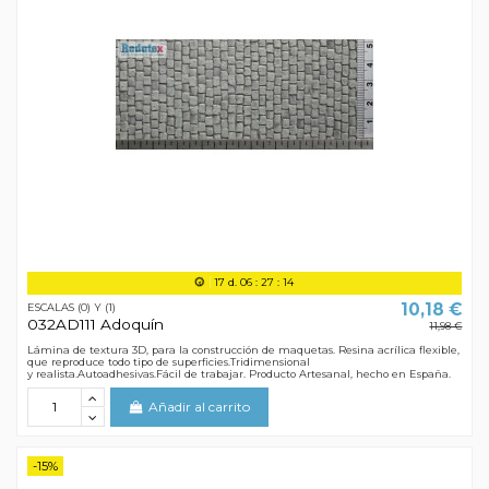
17
d.
06
:
27
:
13
10,18 €
ESCALAS (0) Y (1)
032AD111 Adoquín
11,98 €
Lámina de textura 3D, para la construcción de maquetas. Resina acrílica flexible,
que reproduce todo tipo de superficies.Tridimensional
y realista.Autoadhesivas.Fácil de trabajar. Producto Artesanal, hecho en España.
Añadir al carrito
-15%