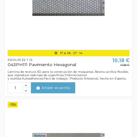
17
d.
06
:
27
:
13
10,18 €
ESCALAS (0) Y (1)
043PH111 Pavimiento Hexagonal
11,98 €
Lámina de textura 3D, para la construcción de maquetas. Resina acrílica flexible,
que reproduce todo tipo de superficies.Tridimensional
y realista.Autoadhesivas.Fácil de trabajar. Producto Artesanal, hecho en España.
Añadir al carrito
-15%