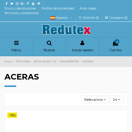
Envío y devoluciones
Política de privacidad
Aviso Legal
Términos y condiciones
Español
Wishlist (
0
)
Compare (
0
)
0
Menu
Buscar
Iniciar sesión
Carrito
Inicio
TEXTURAS
ESCALAS (0) Y (1)
PAVIMENTOS
ACERAS
ACERAS
Relevancia
24
-15%