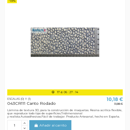
-15%
17
d.
06
:
27
:
13
10,18 €
ESCALAS (0) Y (1)
043CR111 Canto Rodado
11,98 €
Lámina de textura 3D, para la construcción de maquetas. Resina acrílica flexible,
que reproduce todo tipo de superficies.Tridimensional
y realista.Autoadhesivas.Fácil de trabajar. Producto Artesanal, hecho en España.
Añadir al carrito