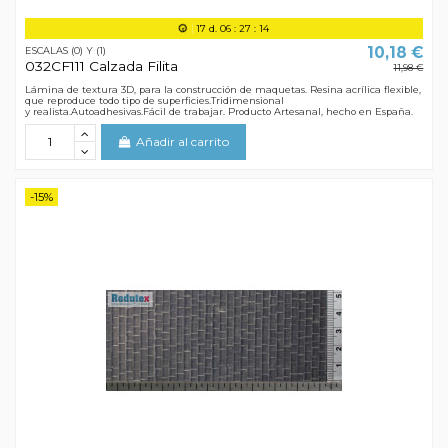
17
d.
06
:
27
:
13
10,18 €
ESCALAS (0) Y (1)
032CF111 Calzada Filita
11,98 €
Lámina de textura 3D, para la construcción de maquetas. Resina acrílica flexible,
que reproduce todo tipo de superficies.Tridimensional
y realista.Autoadhesivas.Fácil de trabajar. Producto Artesanal, hecho en España.
Añadir al carrito
-15%