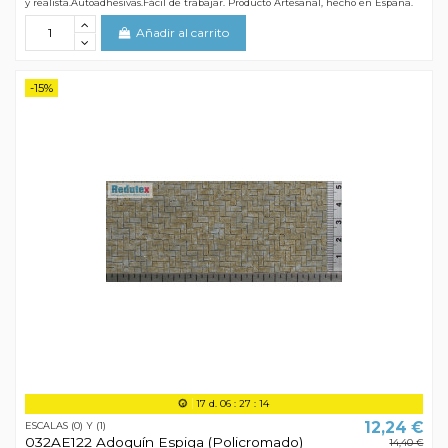
y realista.Autoadhesivas.Fácil de trabajar. Producto Artesanal, hecho en España.
Añadir al carrito
-15%
17
d.
06
:
27
:
13
12,24 €
ESCALAS (0) Y (1)
032AE122 Adoquín Espiga (Policromado)
14,40 €