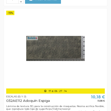
-15%
17
d.
06
:
27
:
13
10,18 €
ESCALAS (0) Y (1)
032AE112 Adoquín Espiga
11,98 €
Lámina de textura 3D, para la construcción de maquetas. Resina acrílica flexible,
que reproduce todo tipo de superficies.Tridimensional