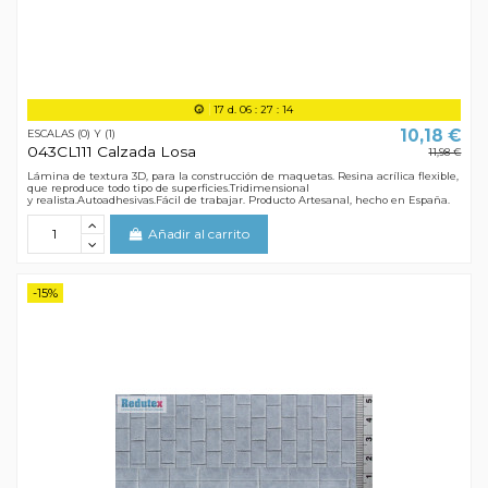
17
d.
06
:
27
:
13
10,18 €
ESCALAS (0) Y (1)
043CL111 Calzada Losa
11,98 €
Lámina de textura 3D, para la construcción de maquetas. Resina acrílica flexible,
que reproduce todo tipo de superficies.Tridimensional
y realista.Autoadhesivas.Fácil de trabajar. Producto Artesanal, hecho en España.
Añadir al carrito
-15%