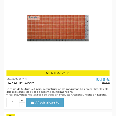
17
d.
06
:
27
:
13
10,18 €
ESCALAS (0) Y (1)
043AC115 Acera
11,98 €
Lámina de textura 3D, para la construcción de maquetas. Resina acrílica flexible,
que reproduce todo tipo de superficies.Tridimensional
y realista.Autoadhesivas.Fácil de trabajar. Producto Artesanal, hecho en España.
Añadir al carrito