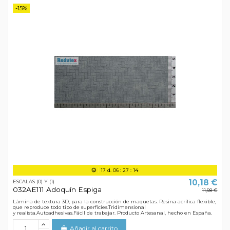
-15%
17
d.
06
:
27
:
13
10,18 €
ESCALAS (0) Y (1)
032AE111 Adoquín Espiga
11,98 €
Lámina de textura 3D, para la construcción de maquetas. Resina acrílica flexible,
que reproduce todo tipo de superficies.Tridimensional
y realista.Autoadhesivas.Fácil de trabajar. Producto Artesanal, hecho en España.
Añadir al carrito