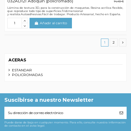
032AD121 Adoquín (policromado)
14,40 €
Lámina de textura 3D, para la construcción de maquetas. Resina acrílica flexible,
que reproduce todo tipo de superficies.Tridimensional
y realista.Autoadhesivas.Fácil de trabajar. Producto Artesanal, hecho en España.
Añadir al carrito
1
2
ACERAS
ESTANDAR
POLICROMADAS
Suscibirse a nuestro Newsletter
Puede darse de baja en cualquier momento. Para ello, consulte nuestra información
de contacto en el aviso legal.