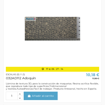
17
d.
06
:
27
:
13
10,18 €
ESCALAS (0) Y (1)
032AD112 Adoquín
11,98 €
Lámina de textura 3D, para la construcción de maquetas. Resina acrílica flexible,
que reproduce todo tipo de superficies.Tridimensional
y realista.Autoadhesivas.Fácil de trabajar. Producto Artesanal, hecho en España.
Añadir al carrito