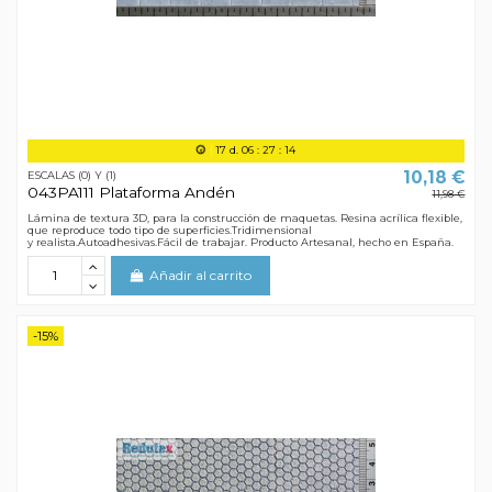
17
d.
06
:
27
:
13
10,18 €
ESCALAS (0) Y (1)
043PA111 Plataforma Andén
11,98 €
Lámina de textura 3D, para la construcción de maquetas. Resina acrílica flexible,
que reproduce todo tipo de superficies.Tridimensional
y realista.Autoadhesivas.Fácil de trabajar. Producto Artesanal, hecho en España.
Añadir al carrito
-15%