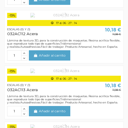
-15%
17
d.
06
:
27
:
13
10,18 €
ESCALAS (0) Y (1)
032AC112 Acera
11,98 €
Lámina de textura 3D, para la construcción de maquetas. Resina acrílica flexible,
que reproduce todo tipo de superficies.Tridimensional
y realista.Autoadhesivas.Fácil de trabajar. Producto Artesanal, hecho en España.
Añadir al carrito
-15%
17
d.
06
:
27
:
13
10,18 €
ESCALAS (0) Y (1)
032AC113 Acera
11,98 €
Lámina de textura 3D, para la construcción de maquetas. Resina acrílica flexible,
que reproduce todo tipo de superficies.Tridimensional
y realista.Autoadhesivas.Fácil de trabajar. Producto Artesanal, hecho en España.
Añadir al carrito
-15%