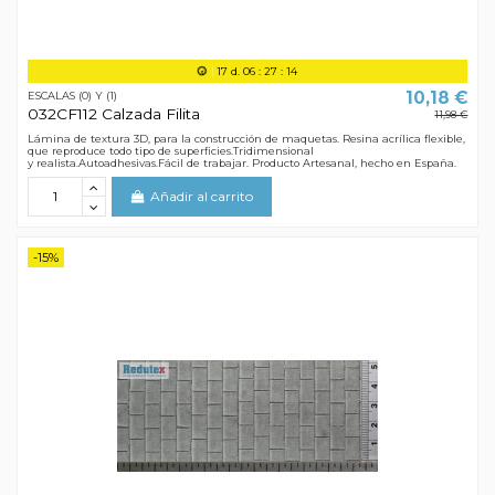
17
d.
06
:
27
:
13
10,18 €
ESCALAS (0) Y (1)
032CF112 Calzada Filita
11,98 €
Lámina de textura 3D, para la construcción de maquetas. Resina acrílica flexible,
que reproduce todo tipo de superficies.Tridimensional
y realista.Autoadhesivas.Fácil de trabajar. Producto Artesanal, hecho en España.
Añadir al carrito
-15%