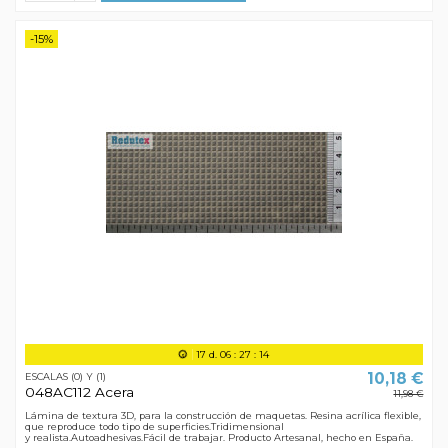
-15%
17
d.
06
:
27
:
13
10,18 €
ESCALAS (0) Y (1)
048AC112 Acera
11,98 €
Lámina de textura 3D, para la construcción de maquetas. Resina acrílica flexible,
que reproduce todo tipo de superficies.Tridimensional
y realista.Autoadhesivas.Fácil de trabajar. Producto Artesanal, hecho en España.