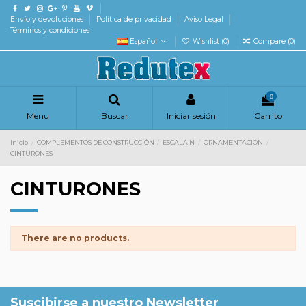
Envío y devoluciones
Política de privacidad
Aviso Legal
Términos y condiciones
Español
Wishlist (
0
)
Compare (
0
)
0
Menu
Buscar
Iniciar sesión
Carrito
Inicio
COMPLEMENTOS DE CONSTRUCCIÓN
ESCALA N
ORNAMENTACIÓN
CINTURONES
CINTURONES
There are no products.
Suscibirse a nuestro Newsletter