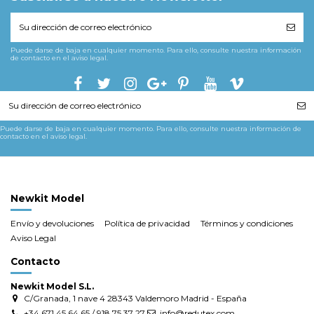
Puede darse de baja en cualquier momento. Para ello, consulte nuestra información
de contacto en el aviso legal.
Puede darse de baja en cualquier momento. Para ello, consulte nuestra información de
contacto en el aviso legal.
Newkit Model
Envío y devoluciones
Política de privacidad
Términos y condiciones
Aviso Legal
Contacto
Newkit Model S.L.
C/Granada, 1 nave 4 28343 Valdemoro Madrid - España
+34 671 45 64 65 / 918 75 37 27
info@redutex.com