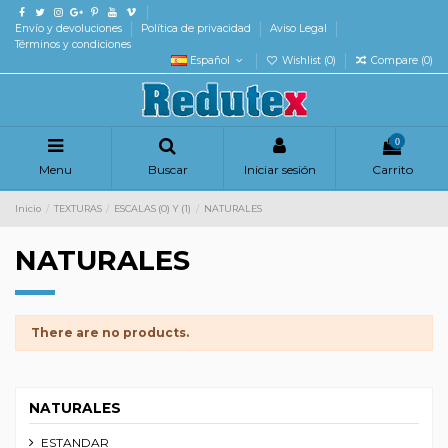
Envío y devoluciones
Política de privacidad
Aviso Legal
Términos y condiciones
Español
Wishlist (
0
)
Compare (
0
)
0
Menu
Buscar
Iniciar sesión
Carrito
Inicio
TEXTURAS
ESCALAS (0) Y (1)
NATURALES
NATURALES
There are no products.
NATURALES
ESTANDAR