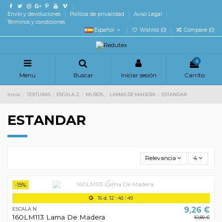
Envío y devoluciones
Política de privacidad
Aviso Legal
Términos y condiciones
Español
Wishlist (
0
)
Compare (
0
)
0
Menu
Buscar
Iniciar sesión
Carrito
Inicio
TEXTURAS
ESCALA Z
MUROS
LAMAS DE MADERA
ESTANDAR
ESTANDAR
Relevancia
4
-15%
16
d.
12
:
45
:
49
9,26 €
ESCALA N
160LM113 Lama De Madera
10,89 €