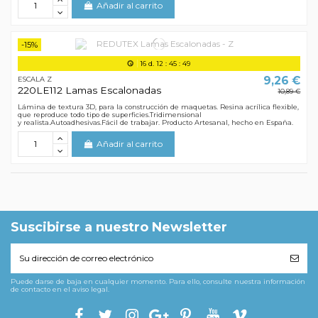
Añadir al carrito
-15%
16
d.
12
:
45
:
49
9,26 €
ESCALA Z
220LE112 Lamas Escalonadas
10,89 €
Lámina de textura 3D, para la construcción de maquetas. Resina acrílica flexible,
que reproduce todo tipo de superficies.Tridimensional
y realista.Autoadhesivas.Fácil de trabajar. Producto Artesanal, hecho en España.
Añadir al carrito
Suscibirse a nuestro Newsletter
Puede darse de baja en cualquier momento. Para ello, consulte nuestra información
de contacto en el aviso legal.