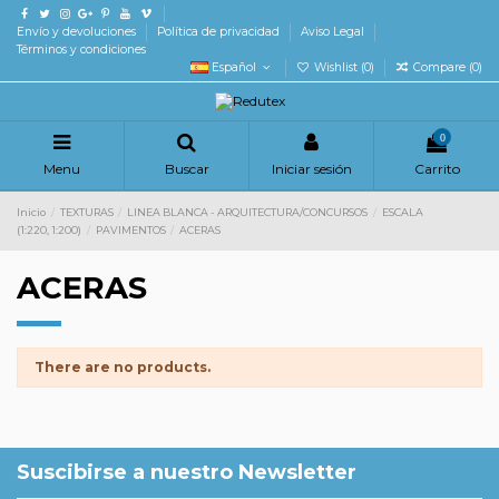
Envío y devoluciones
Política de privacidad
Aviso Legal
Términos y condiciones
Español
Wishlist (
0
)
Compare (
0
)
0
Menu
Buscar
Iniciar sesión
Carrito
Inicio
TEXTURAS
LINEA BLANCA - ARQUITECTURA/CONCURSOS
ESCALA
(1:220, 1:200)
PAVIMENTOS
ACERAS
ACERAS
There are no products.
Suscibirse a nuestro Newsletter