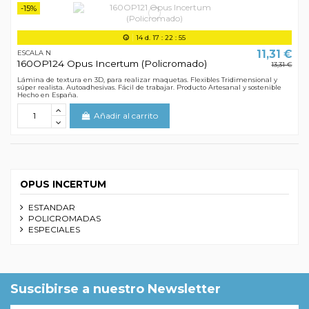
-15%
14
d.
17
:
22
:
55
11,31 €
ESCALA N
160OP124 Opus Incertum (Policromado)
13,31 €
Lámina de textura en 3D, para realizar maquetas. Flexibles Tridimensional y
súper realista. Autoadhesivas. Fácil de trabajar. Producto Artesanal y sostenible
Hecho en España.
Añadir al carrito
OPUS INCERTUM
ESTANDAR
POLICROMADAS
ESPECIALES
Suscibirse a nuestro Newsletter