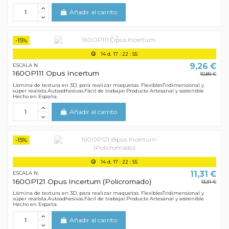
Añadir al carrito
-15%
14
d.
17
:
22
:
55
9,26 €
ESCALA N
160OP111 Opus Incertum
10,89 €
Lámina de textura en 3D, para realizar maquetas. FlexiblesTridimensional y
súper realista.Autoadhesivas.Fácil de trabajar.Producto Artesanal y sostenible
Hecho en España.
Añadir al carrito
-15%
14
d.
17
:
22
:
55
11,31 €
ESCALA N
160OP121 Opus Incertum (Policromado)
13,31 €
Lámina de textura en 3D, para realizar maquetas. FlexiblesTridimensional y
súper realista.Autoadhesivas.Fácil de trabajar.Producto Artesanal y sostenible
Hecho en España.
Añadir al carrito