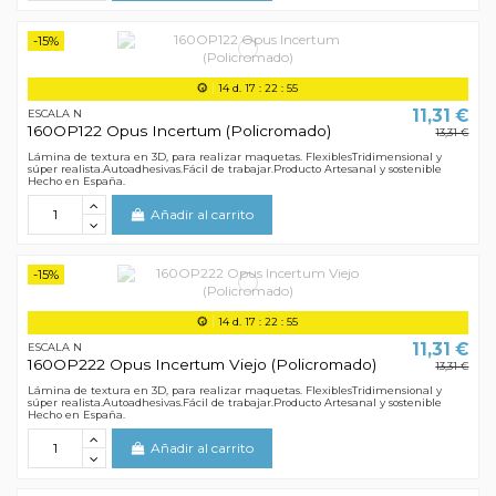
-15%
14
d.
17
:
22
:
55
11,31 €
ESCALA N
160OP122 Opus Incertum (Policromado)
13,31 €
Lámina de textura en 3D, para realizar maquetas. FlexiblesTridimensional y
súper realista.Autoadhesivas.Fácil de trabajar.Producto Artesanal y sostenible
Hecho en España.
Añadir al carrito
-15%
14
d.
17
:
22
:
55
11,31 €
ESCALA N
160OP222 Opus Incertum Viejo (Policromado)
13,31 €
Lámina de textura en 3D, para realizar maquetas. FlexiblesTridimensional y
súper realista.Autoadhesivas.Fácil de trabajar.Producto Artesanal y sostenible
Hecho en España.
Añadir al carrito