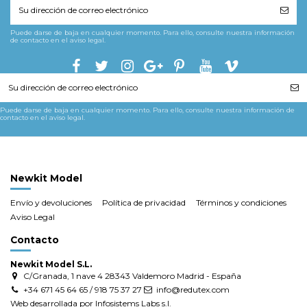
Puede darse de baja en cualquier momento. Para ello, consulte nuestra información
de contacto en el aviso legal.
Puede darse de baja en cualquier momento. Para ello, consulte nuestra información de
contacto en el aviso legal.
Newkit Model
Envío y devoluciones
Política de privacidad
Términos y condiciones
Aviso Legal
Contacto
Newkit Model S.L.
C/Granada, 1 nave 4 28343 Valdemoro Madrid - España
+34 671 45 64 65 / 918 75 37 27
info@redutex.com
Web desarrollada por Infosistems Labs s.l.