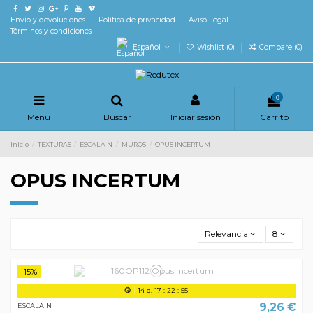
Envío y devoluciones
Política de privacidad
Aviso Legal
Términos y condiciones
Español
Wishlist (
0
)
Compare (
0
)
0
Menu
Buscar
Iniciar sesión
Carrito
Inicio
TEXTURAS
ESCALA N
MUROS
OPUS INCERTUM
OPUS INCERTUM
Relevancia
8
-15%
14
d.
17
:
22
:
55
9,26 €
ESCALA N