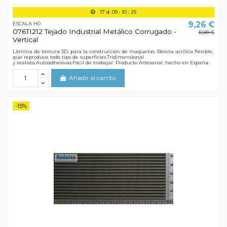
17
d.
09
:
10
:
24
9,26 €
ESCALA H0
076TI212 Tejado Industrial Metálico Corrugado -
10,89 €
Vertical
Lámina de textura 3D, para la construcción de maquetas. Resina acrílica flexible,
que reproduce todo tipo de superficies.Tridimensional
y realista.Autoadhesivas.Fácil de trabajar. Producto Artesanal, hecho en España.
Añadir al carrito
-15%