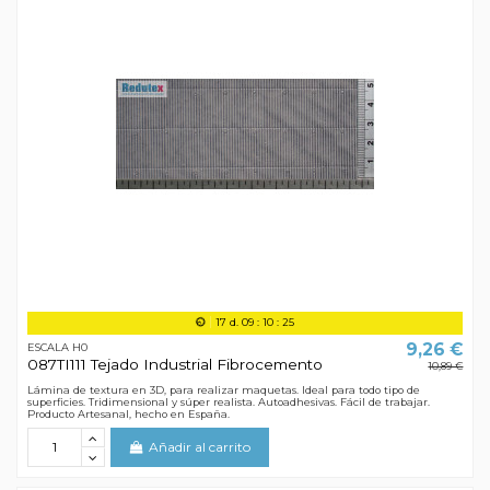
17
d.
09
:
10
:
24
9,26 €
ESCALA H0
087TI111 Tejado Industrial Fibrocemento
10,89 €
Lámina de textura en 3D, para realizar maquetas. Ideal para todo tipo de
superficies. Tridimensional y súper realista. Autoadhesivas. Fácil de trabajar.
Producto Artesanal, hecho en España.
Añadir al carrito