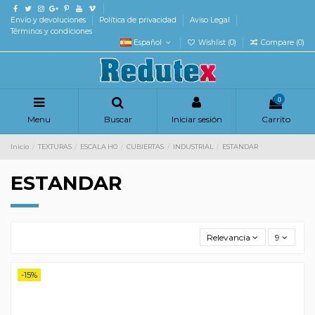
Envío y devoluciones
Política de privacidad
Aviso Legal
Términos y condiciones
Español
Wishlist (
0
)
Compare (
0
)
0
Menu
Buscar
Iniciar sesión
Carrito
Inicio
TEXTURAS
ESCALA H0
CUBIERTAS
INDUSTRIAL
ESTANDAR
ESTANDAR
Relevancia
9
-15%