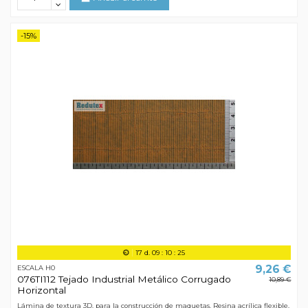
-15%
17
d.
09
:
10
:
24
9,26 €
ESCALA H0
076TI112 Tejado Industrial Metálico Corrugado
10,89 €
Horizontal
Lámina de textura 3D, para la construcción de maquetas. Resina acrílica flexible,