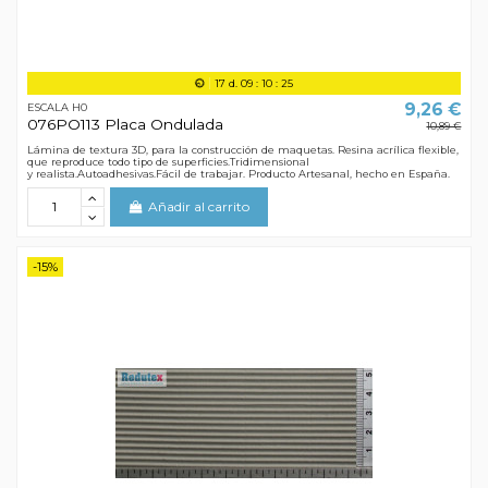
17
d.
09
:
10
:
24
9,26 €
ESCALA H0
076PO113 Placa Ondulada
10,89 €
Lámina de textura 3D, para la construcción de maquetas. Resina acrílica flexible,
que reproduce todo tipo de superficies.Tridimensional
y realista.Autoadhesivas.Fácil de trabajar. Producto Artesanal, hecho en España.
Añadir al carrito
-15%