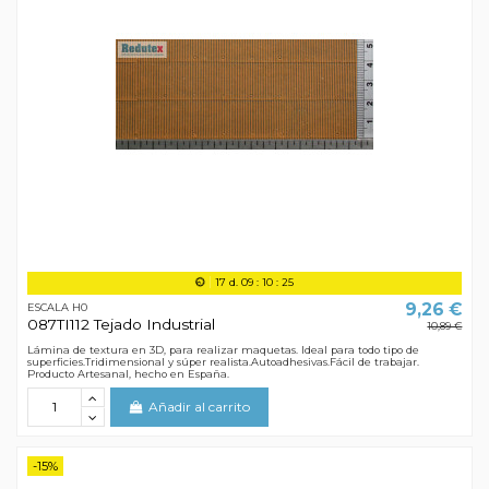
17
d.
09
:
10
:
24
9,26 €
ESCALA H0
087TI112 Tejado Industrial
10,89 €
Lámina de textura en 3D, para realizar maquetas. Ideal para todo tipo de
superficies.Tridimensional y súper realista.Autoadhesivas.Fácil de trabajar.
Producto Artesanal, hecho en España.
Añadir al carrito
-15%