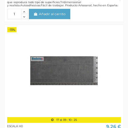
que reproduce todo tipo de superficies.Tridimensional
y realista.Autoadhesivas.Fácil de trabajar. Producto Artesanal, hecho en España.
Añadir al carrito
-15%
17
d.
09
:
10
:
24
9,26 €
ESCALA H0