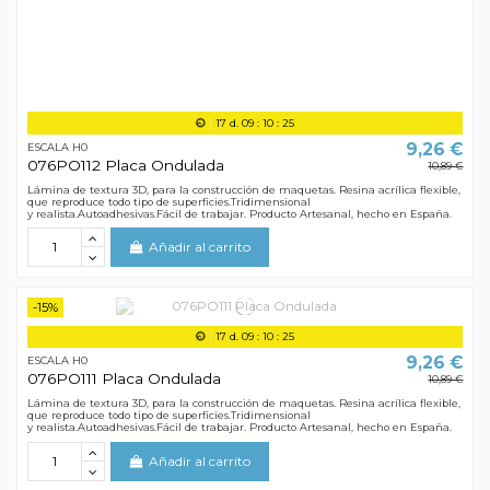
17
d.
09
:
10
:
24
9,26 €
ESCALA H0
076PO112 Placa Ondulada
10,89 €
Lámina de textura 3D, para la construcción de maquetas. Resina acrílica flexible,
que reproduce todo tipo de superficies.Tridimensional
y realista.Autoadhesivas.Fácil de trabajar. Producto Artesanal, hecho en España.
Añadir al carrito
-15%
17
d.
09
:
10
:
24
9,26 €
ESCALA H0
076PO111 Placa Ondulada
10,89 €
Lámina de textura 3D, para la construcción de maquetas. Resina acrílica flexible,
que reproduce todo tipo de superficies.Tridimensional
y realista.Autoadhesivas.Fácil de trabajar. Producto Artesanal, hecho en España.
Añadir al carrito