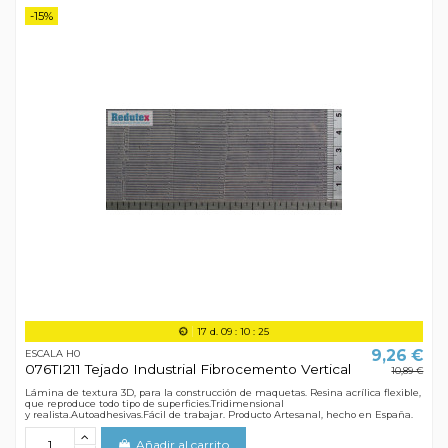
-15%
17
d.
09
:
10
:
24
9,26 €
ESCALA H0
076TI211 Tejado Industrial Fibrocemento Vertical
10,89 €
Lámina de textura 3D, para la construcción de maquetas. Resina acrílica flexible,
que reproduce todo tipo de superficies.Tridimensional
y realista.Autoadhesivas.Fácil de trabajar. Producto Artesanal, hecho en España.
Añadir al carrito