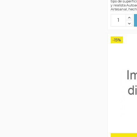
tipo de superfic
y realista.Autoa
Artesanal, hec
-15%