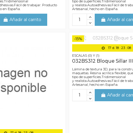
ies.Tridimensional
tipo de superficies.Tridimensional
dhesivas.Fácil de trabajar. Producto
y realista.Autoadhesivas.Fácil de trab
ho en España.
Artesanal, hecho en España.
Añadir al carrito
Añadir al car
-15%
17
d.
18
:
23
:
07
ESCALAS (0) Y (1)
032BS312 Bloque Sillar II
Lámina de textura 3D, para la constr
maquetas. Resina acrílica flexible, q
tipo de superficies.Tridimensional
y realista.Autoadhesivas.Fácil de trab
Artesanal, hecho en España.
Añadir al car
17
d.
18
:
23
:
07