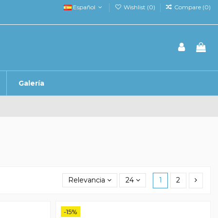
Español
Wishlist (
0
)
Compare (
0
)
Galería
Relevancia
24
1
2
-15%