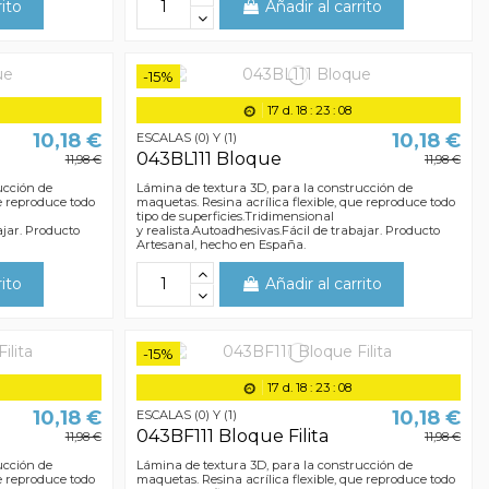
rito
Añadir al carrito
-15%
17
d.
18
:
23
:
07
10,18 €
10,18 €
ESCALAS (0) Y (1)
043BL111 Bloque
11,98 €
11,98 €
ucción de
Lámina de textura 3D, para la construcción de
ue reproduce todo
maquetas. Resina acrílica flexible, que reproduce todo
tipo de superficies.Tridimensional
ajar. Producto
y realista.Autoadhesivas.Fácil de trabajar. Producto
Artesanal, hecho en España.
rito
Añadir al carrito
-15%
17
d.
18
:
23
:
07
10,18 €
10,18 €
ESCALAS (0) Y (1)
043BF111 Bloque Filita
11,98 €
11,98 €
ucción de
Lámina de textura 3D, para la construcción de
ue reproduce todo
maquetas. Resina acrílica flexible, que reproduce todo