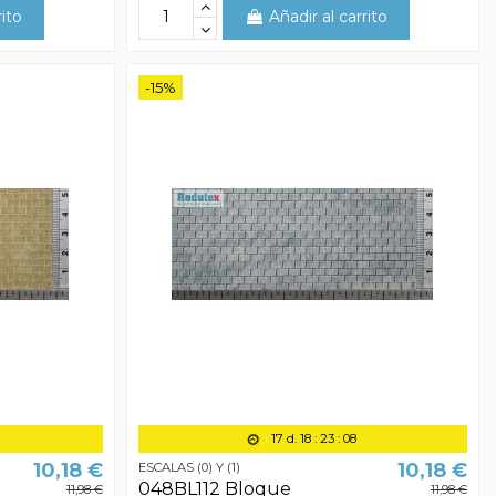
rito
Añadir al carrito
-15%
17
d.
18
:
23
:
07
10,18 €
10,18 €
ESCALAS (0) Y (1)
048BL112 Bloque
11,98 €
11,98 €