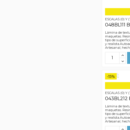
ESCALAS (0) Y (
048BL111 
Lámina de textu
maquetas. Resin
tipo de superfic
y realista.Autoa
Artesanal, hec
-15%
ESCALAS (0) Y (
043BL212 
Lámina de textu
maquetas. Resin
tipo de superfic
y realista.Autoa
Artesanal, hec