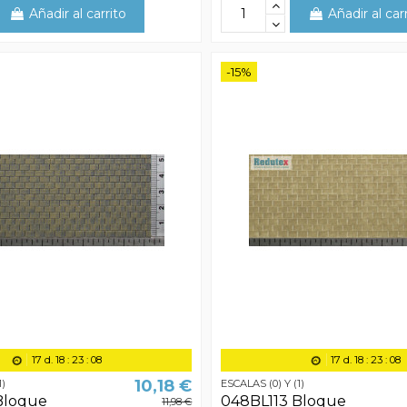
Añadir al carrito
Añadir al car
-15%
17
d.
18
:
23
:
07
17
d.
18
:
23
:
07
10,18 €
1)
ESCALAS (0) Y (1)
Bloque
048BL113 Bloque
11,98 €