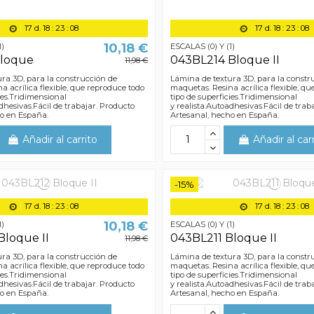
17
d.
18
:
23
:
07
17
d.
18
:
23
:
07
10,18 €
1)
ESCALAS (0) Y (1)
Bloque
043BL214 Bloque II
11,98 €
ra 3D, para la construcción de
Lámina de textura 3D, para la constr
a acrílica flexible, que reproduce todo
maquetas. Resina acrílica flexible, q
ies.Tridimensional
tipo de superficies.Tridimensional
dhesivas.Fácil de trabajar. Producto
y realista.Autoadhesivas.Fácil de trab
ho en España.
Artesanal, hecho en España.
Añadir al carrito
Añadir al car
-15%
17
d.
18
:
23
:
07
17
d.
18
:
23
:
07
10,18 €
1)
ESCALAS (0) Y (1)
Bloque II
043BL211 Bloque II
11,98 €
ra 3D, para la construcción de
Lámina de textura 3D, para la constr
a acrílica flexible, que reproduce todo
maquetas. Resina acrílica flexible, q
ies.Tridimensional
tipo de superficies.Tridimensional
dhesivas.Fácil de trabajar. Producto
y realista.Autoadhesivas.Fácil de trab
ho en España.
Artesanal, hecho en España.