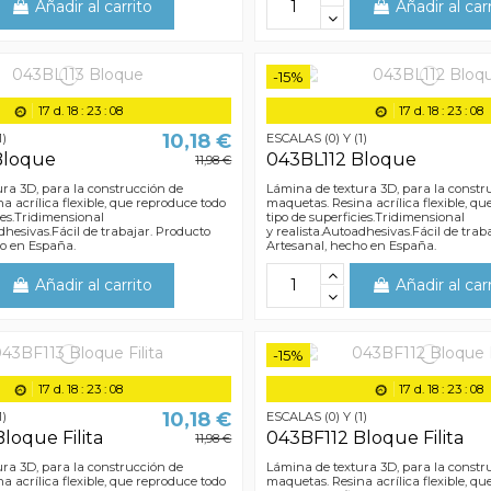
Añadir al carrito
Añadir al car
-15%
17
d.
18
:
23
:
07
17
d.
18
:
23
:
07
10,18 €
1)
ESCALAS (0) Y (1)
Bloque
043BL112 Bloque
11,98 €
ra 3D, para la construcción de
Lámina de textura 3D, para la constr
a acrílica flexible, que reproduce todo
maquetas. Resina acrílica flexible, q
ies.Tridimensional
tipo de superficies.Tridimensional
dhesivas.Fácil de trabajar. Producto
y realista.Autoadhesivas.Fácil de trab
ho en España.
Artesanal, hecho en España.
Añadir al carrito
Añadir al car
-15%
17
d.
18
:
23
:
07
17
d.
18
:
23
:
07
10,18 €
1)
ESCALAS (0) Y (1)
loque Filita
043BF112 Bloque Filita
11,98 €
ra 3D, para la construcción de
Lámina de textura 3D, para la constr
a acrílica flexible, que reproduce todo
maquetas. Resina acrílica flexible, q