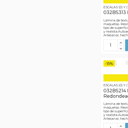
ESCALAS (0) Y (
032BS313 B
Lámina de textu
maquetas. Resin
tipo de superfic
y realista.Autoa
Artesanal, hec
-15%
ESCALAS (0) Y (
032BS214 B
Redondea
Lámina de textu
maquetas. Resin
tipo de superfic
y realista.Autoa
Artesanal, hec