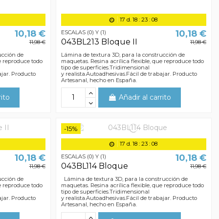
17
d.
18
:
23
:
07
10,18 €
10,18 €
ESCALAS (0) Y (1)
043BL213 Bloque II
11,98 €
11,98 €
ucción de
Lámina de textura 3D, para la construcción de
ue reproduce todo
maquetas. Resina acrílica flexible, que reproduce todo
tipo de superficies.Tridimensional
ajar. Producto
y realista.Autoadhesivas.Fácil de trabajar. Producto
Artesanal, hecho en España.
rito
Añadir al carrito
-15%
17
d.
18
:
23
:
07
10,18 €
10,18 €
ESCALAS (0) Y (1)
043BL114 Bloque
11,98 €
11,98 €
ucción de
Lámina de textura 3D, para la construcción de
ue reproduce todo
maquetas. Resina acrílica flexible, que reproduce todo
tipo de superficies.Tridimensional
ajar. Producto
y realista.Autoadhesivas.Fácil de trabajar. Producto
Artesanal, hecho en España.