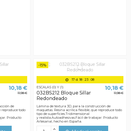
-15%
17
d.
18
:
23
:
07
10,18 €
10,18 €
ESCALAS (0) Y (1)
032BS212 Bloque Sillar
11,98 €
11,98 €
Redondeado
ucción de
Lámina de textura 3D, para la construcción de
ue reproduce todo
maquetas. Resina acrílica flexible, que reproduce todo
tipo de superficies.Tridimensional
ajar. Producto
y realista.Autoadhesivas.Fácil de trabajar. Producto
Artesanal, hecho en España.