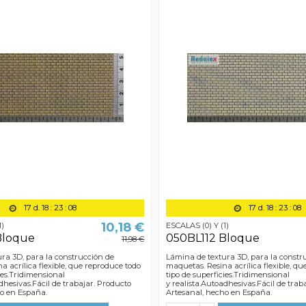
17
d.
18
:
23
:
07
17
d.
18
:
23
:
07
10,18 €
1)
ESCALAS (0) Y (1)
Bloque
050BL112 Bloque
11,98 €
ra 3D, para la construcción de
Lámina de textura 3D, para la constr
a acrílica flexible, que reproduce todo
maquetas. Resina acrílica flexible, q
ies.Tridimensional
tipo de superficies.Tridimensional
dhesivas.Fácil de trabajar. Producto
y realista.Autoadhesivas.Fácil de trab
ho en España.
Artesanal, hecho en España.