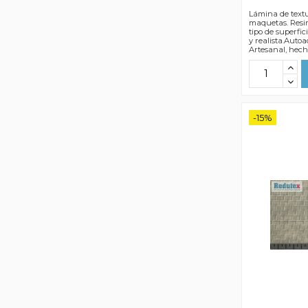
Lámina de textu
maquetas. Resin
tipo de superfic
y realista.Autoa
Artesanal, hec
-15%