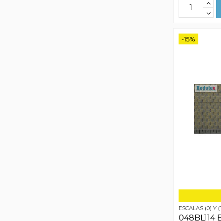
-15%
ESCALAS (0) Y (
048BL114 