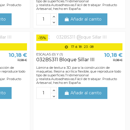
tipo de superficies.Tridimensional
ajar. Producto
y realista.Autoadhesivas.Fácil de trabajar. Producto
Artesanal, hecho en España.
rito
Añadir al carrito
-15%
17
d.
18
:
23
:
07
10,18 €
10,18 €
ESCALAS (0) Y (1)
I
032BS311 Bloque Sillar III
11,98 €
11,98 €
ucción de
Lámina de textura 3D, para la construcción de
ue reproduce todo
maquetas. Resina acrílica flexible, que reproduce todo
tipo de superficies.Tridimensional
ajar. Producto
y realista.Autoadhesivas.Fácil de trabajar. Producto
Artesanal, hecho en España.
rito
Añadir al carrito