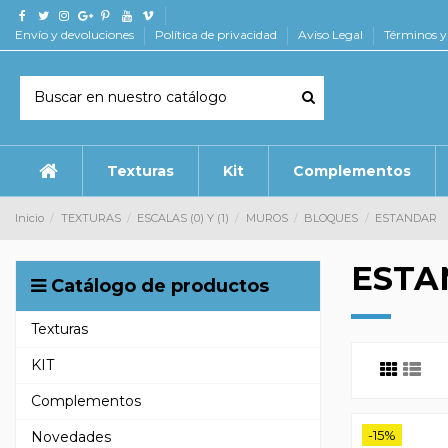
Envío y devoluciones
Política de privacidad
Aviso Legal
Términos y
Texturas
Kit
Complementos
Inicio
TEXTURAS
ESCALAS (0) Y (1)
MUROS
BLOQUES
ESTANDAR
ESTA
Catálogo de productos
Texturas
KIT
Complementos
-15%
Novedades