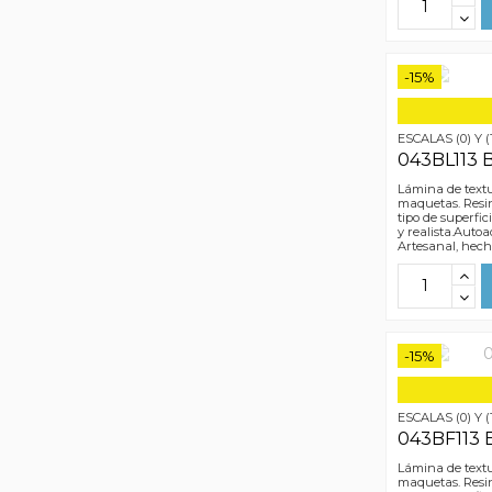
-15%
ESCALAS (0) Y (
043BL113 
Lámina de textu
maquetas. Resin
tipo de superfic
y realista.Autoa
Artesanal, hec
-15%
ESCALAS (0) Y (
043BF113 B
Lámina de textu
maquetas. Resin