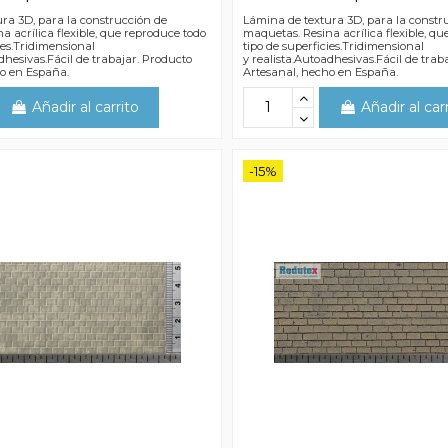
ra 3D, para la construcción de
Lámina de textura 3D, para la constr
a acrílica flexible, que reproduce todo
maquetas. Resina acrílica flexible, q
ies.Tridimensional
tipo de superficies.Tridimensional
dhesivas.Fácil de trabajar. Producto
y realista.Autoadhesivas.Fácil de trab
ho en España.
Artesanal, hecho en España.
Añadir al carrito
Añadir al car
-15%