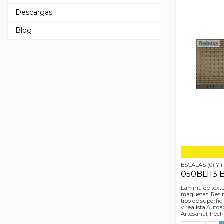
Descargas
Blog
ESCALAS (0) Y (
050BL113 
Lámina de textu
maquetas. Resin
tipo de superfic
y realista.Autoa
Artesanal, hec