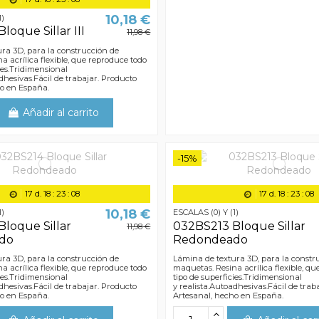
10,18 €
1)
loque Sillar III
11,98 €
ra 3D, para la construcción de
a acrílica flexible, que reproduce todo
ies.Tridimensional
dhesivas.Fácil de trabajar. Producto
ho en España.
Añadir al carrito
-15%
17
d.
18
:
23
:
07
17
d.
18
:
23
:
07
10,18 €
1)
ESCALAS (0) Y (1)
loque Sillar
032BS213 Bloque Sillar
11,98 €
do
Redondeado
ra 3D, para la construcción de
Lámina de textura 3D, para la constr
a acrílica flexible, que reproduce todo
maquetas. Resina acrílica flexible, q
ies.Tridimensional
tipo de superficies.Tridimensional
dhesivas.Fácil de trabajar. Producto
y realista.Autoadhesivas.Fácil de trab
ho en España.
Artesanal, hecho en España.