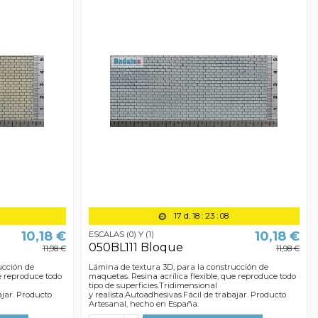
17
d.
18
:
23
:
07
10,18 €
10,18 €
ESCALAS (0) Y (1)
050BL111 Bloque
11,98 €
11,98 €
ucción de
Lámina de textura 3D, para la construcción de
ue reproduce todo
maquetas. Resina acrílica flexible, que reproduce todo
tipo de superficies.Tridimensional
ajar. Producto
y realista.Autoadhesivas.Fácil de trabajar. Producto
Artesanal, hecho en España.