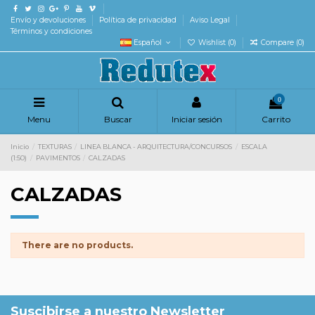
Envío y devoluciones
Política de privacidad
Aviso Legal
Términos y condiciones
Español
Wishlist (
0
)
Compare (
0
)
0
Menu
Buscar
Iniciar sesión
Carrito
Inicio
TEXTURAS
LINEA BLANCA - ARQUITECTURA/CONCURSOS
ESCALA
(1:50)
PAVIMENTOS
CALZADAS
CALZADAS
There are no products.
Suscibirse a nuestro Newsletter