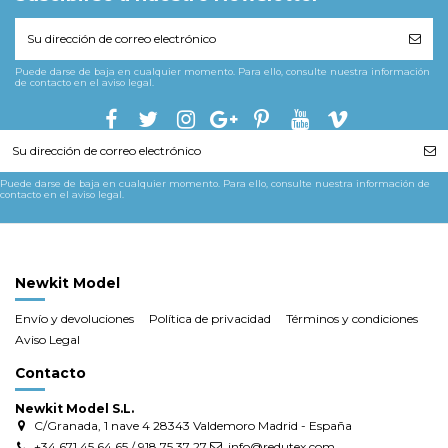
Puede darse de baja en cualquier momento. Para ello, consulte nuestra información
de contacto en el aviso legal.
Puede darse de baja en cualquier momento. Para ello, consulte nuestra información de
contacto en el aviso legal.
Newkit Model
Envío y devoluciones
Política de privacidad
Términos y condiciones
Aviso Legal
Contacto
Newkit Model S.L.
C/Granada, 1 nave 4 28343 Valdemoro Madrid - España
+34 671 45 64 65 / 918 75 37 27
info@redutex.com